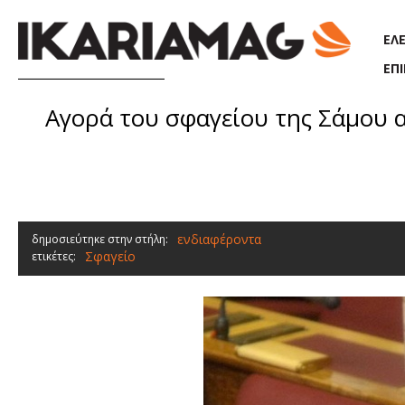
Παράκαμψη προς το κυρίως περιεχόμενο
ΕΛ
ΕΠ
Αγορά του σφαγείου της Σάμου
ενδιαφέροντα
δημοσιεύτηκε στην στήλη:
Σφαγείο
ετικέτες: