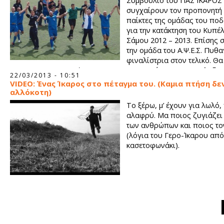
Συμβούλιο του ΠΑΣ ΙΚΑΡΟΣ
συγχαίρουν τον προπονητή 
παίκτες της ομάδας του πο
για την κατάκτηση του Κυπέλ
Σάμου 2012 – 2013. Επίσης 
την ομάδα του Α.Ψ.Ε.Σ. Πυθ
φιναλίστρια στον τελικό. Θα
επισης να ευχαριστήσουμε και την Ε.Π.Σ. Σάμου για τη φιλοξεν
22/03/2013 - 10:51
οργάνωση του Κυπέλλου.
VIDEO: Ένας Ίκαρος στο πέταγμα του. (Καμια πτήση δεν
αλλόκοτη)
Το ξέρω, μ’ έχουν για λωλό,
αλαφρύ. Μα ποιος ζυγιάζει 
των ανθρώπων και ποιος το
(λόγια του Γερο-Ίκαρου από
κασετοφωνάκι).