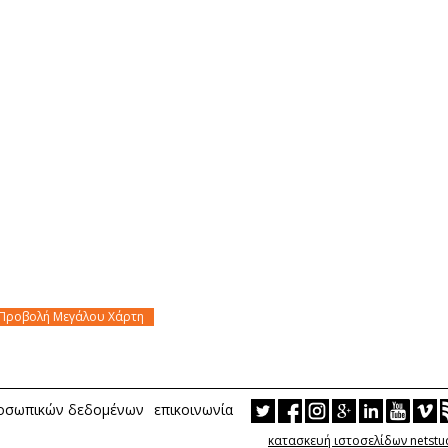
Προβολή Μεγάλου Χάρτη
ροσωπικών δεδομένων
επικοινωνία
κατασκευή ιστοσελίδων netstu