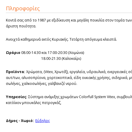
Πληροφορίες
Κοντά σας από το 1987 με εξιδίκευση και μεγάλη ποικιλία στον τομέα των
άριστη ποιότητα.
Ανοιχτά καθημερινά εκτός Κυριακής. Τετάρτη απόγευμα κλειστά.
Ωράριο
08:00-14:30 και 17:00-20:30 (Χειμώνα)
18:00-21:30 (Καλοκαίρι)
Προϊόντα:
Χρώματα, (Vitex, Χρωτέξ), εργαλεία, υδραυλικά, ενεργειακές σ
αυτ/των, αλυσοπρίονα, χορτοκοπτικά, είδη οικιακής χρήσης, σιδηρικά, 
σωλήνες, χαλκοσωλήνες, γαλβανιζέ νερού.
Υπηρεσίες:
Σύστημα ανάμιξης χρωμάτων Colorfull System Vitex, συμβου
κατ΄οίκον μπουκάλες πετρογκάζ,
Δήμος - Χωριό:
Εύδηλος