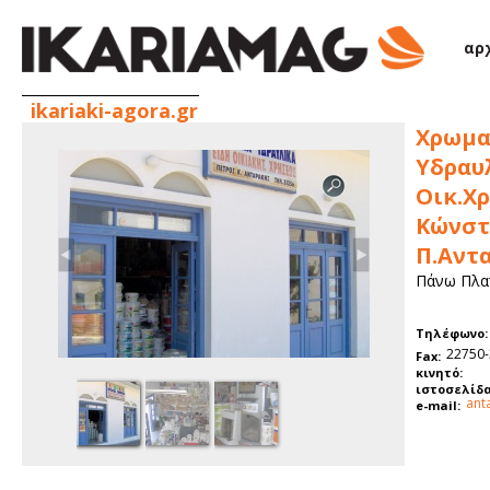
Παράκαμψη προς το κυρίως περιεχόμενο
αρ
ikariaki-agora.gr
Χρωμα
Υδραυλ
Οικ.Χ
Κώνστ
Π.Αντ
Πάνω Πλατ
Τηλέφωνο:
22750
Fax:
κινητό:
ιστοσελίδα
ant
e-mail: