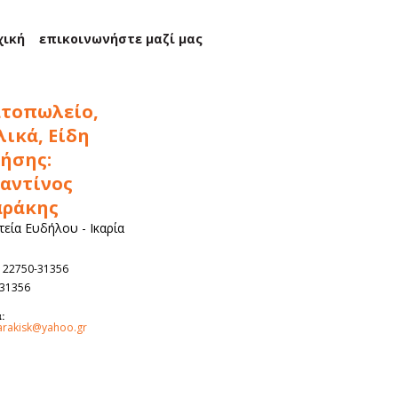
χική
επικοινωνήστε μαζί μας
τοπωλείο,
ικά, Είδη
ρήσης:
αντίνος
αράκης
εία Ευδήλου - Ικαρία
22750-31356
-31356
:
arakisk@yahoo.gr