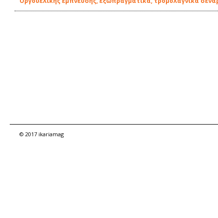
Οργουελικής έμπνευσης, εξωπραγματικά, τρομολαγνικά σενά
© 2017 ikariamag