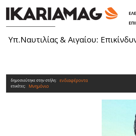
Παράκαμψη προς το κυρίως περιεχόμενο
ΕΛ
ΕΠ
Υπ.Ναυτιλίας & Αιγαίου: Επικίνδυ
ενδιαφέροντα
δημοσιεύτηκε στην στήλη:
Μνημόνιο
ετικέτες: