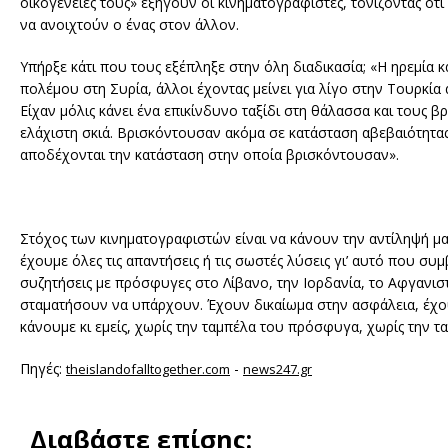
οικογένειές τους» εξηγούν οι κινηματογραφιστές, τονίζοντας ότ
να ανοιχτούν ο ένας στον άλλον.
Υπήρξε κάτι που τους εξέπληξε στην όλη διαδικασία; «Η ηρεμία 
πολέμου στη Συρία, άλλοι έχοντας μείνει για λίγο στην Τουρκία
Είχαν μόλις κάνει ένα επικίνδυνο ταξίδι στη θάλασσα και τους 
ελάχιστη σκιά. Βρισκόντουσαν ακόμα σε κατάσταση αβεβαιότητα
αποδέχονται την κατάσταση στην οποία βρισκόντουσαν».
Στόχος των κινηματογραφιστών είναι να κάνουν την αντίληψή μα
έχουμε όλες τις απαντήσεις ή τις σωστές λύσεις γι’ αυτό που σ
συζητήσεις με πρόσφυγες στο Λίβανο, την Ιορδανία, το Αφγανιστά
σταματήσουν να υπάρχουν. Έχουν δικαίωμα στην ασφάλεια, έχου
κάνουμε κι εμείς, χωρίς την ταμπέλα του πρόσφυγα, χωρίς την 
Πηγές:
-
theislandofalltogether.com
news247.gr
Διαβάστε επίσης: