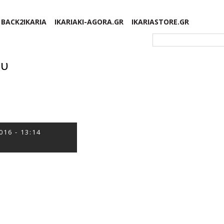
BACK2IKARIA
IKARIAKI-AGORA.GR
IKARIASTORE.GR
Φόρμα αναζήτησης
ου
016 - 13:14