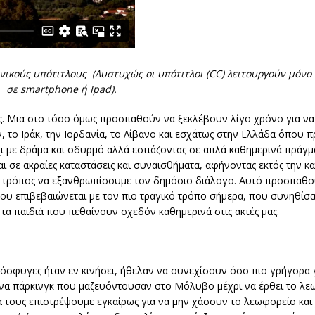
ηνικούς υπότιτλους (Δυστυχώς οι υπότιτλοι (CC) λειτουργούν μόνο 
σε smartphone ή Ipad).
άφος. Μια στο τόσο όμως προσπαθούν να ξεκλέβουν λίγο χρόνο για ν
ν, το Ιράκ, την Ιορδανία, το Λίβανο και εσχάτως στην Ελλάδα όπου
 με δράμα και οδυρμό αλλά εστιάζοντας σε απλά καθημερινά πράγμα
σε ακραίες καταστάσεις και συναισθήματα, αφήνοντας εκτός την καθ
ς τρόπος να εξανθρωπίσουμε τον δημόσιο διάλογο. Αυτό προσπαθο
ου επιβεβαιώνεται με τον πιο τραγικό τρόπο σήμερα, που συνηθίσ
α τα παιδιά που πεθαίνουν σχεδόν καθημερινά στις ακτές μας.
όσφυγες ήταν εν κινήσει, ήθελαν να συνεχίσουν όσο πιο γρήγορα γί
ένα πάρκινγκ που μαζευόντουσαν στο Μόλυβο μέχρι να έρθει το λε
α τους επιστρέψουμε εγκαίρως για να μην χάσουν το λεωφορείο και