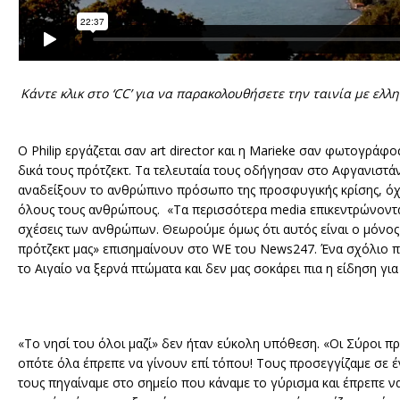
Κάντε κλικ στο ‘CC’ για να παρακολουθήσετε την ταινία με ελλ
Ο Philip εργάζεται σαν art director και η Marieke σαν φωτογρ
δικά τους πρότζεκτ. Τα τελευταία τους οδήγησαν στο Αφγανιστά
αναδείξουν το ανθρώπινο πρόσωπο της προσφυγικής κρίσης, όχι
όλους τους ανθρώπους. «Τα περισσότερα media επικεντρώνονται 
σχέσεις των ανθρώπων. Θεωρούμε όμως ότι αυτός είναι ο μόνο
πρότζεκτ μας» επισημαίνουν στο WE του News247. Ένα σχόλιο π
το Αιγαίο να ξερνά πτώματα και δεν μας σοκάρει πια η είδηση γι
«Το νησί του όλοι μαζί» δεν ήταν εύκολη υπόθεση. «Οι Σύροι πρ
οπότε όλα έπρεπε να γίνουν επί τόπου! Τους προσεγγίζαμε σε 
τους πηγαίναμε στο σημείο που κάναμε το γύρισμα και έπρεπε ν