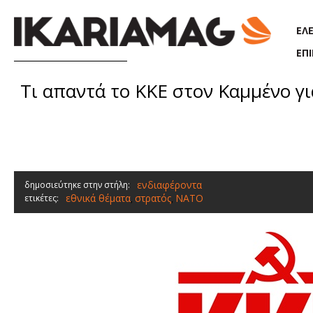
Παράκαμψη προς το κυρίως περιεχόμενο
ΕΛ
ΕΠ
Τι απαντά το ΚΚΕ στον Καμμένο γι
ενδιαφέροντα
δημοσιεύτηκε στην στήλη:
εθνικά θέματα
στρατός
ΝΑΤΟ
ετικέτες:
,
,