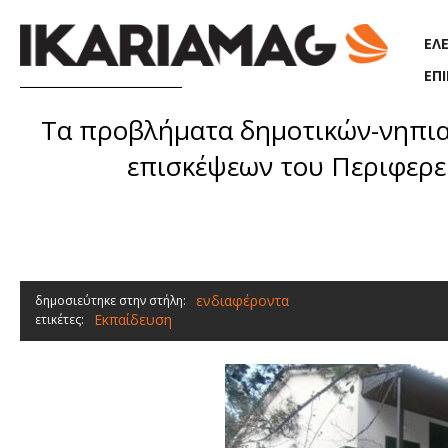
Παράκαμψη προς το κυρίως περιεχόμενο
ΕΛ
ΕΠ
Τα προβλήματα δημοτικών-νηπια
επισκέψεων του Περιφερε
ενδιαφέροντα
δημοσιεύτηκε στην στήλη:
Εκπαίδευση
ετικέτες: