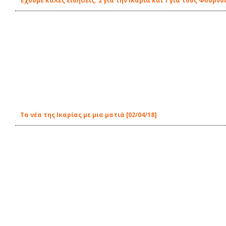
Έχουμε καλές ειδήσεις: 2 για την Ικαρία και 1 για τους Φούρνο
Τα νέα της Ικαρίας με μια ματιά [02/04/18]