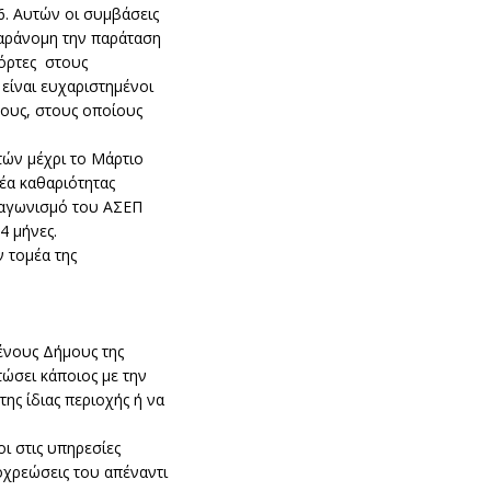
6. Αυτών οι συμβάσεις
παράνομη την παράταση
πόρτες στους
είναι ευχαριστημένοι
μους, στους οποίους
τών μέχρι το Μάρτιο
έα καθαριότητας
ιαγωνισμό του ΑΣΕΠ
4 μήνες.
 τομέα της
μένους Δήμους της
τώσει κάποιος με την
της ίδιας περιοχής ή να
οι στις υπηρεσίες
οχρεώσεις του απέναντι