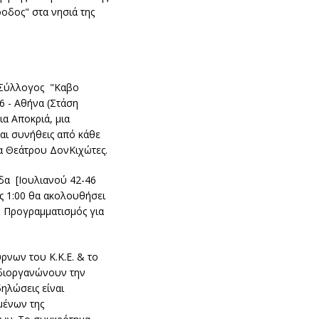
οδος" στα νησιά της
ο Σύλλογος "Καβο
6 - Αθήνα (Στάση
α Αποκριά, μια
και συνήθεις από κάθε
δα Θεάτρου ΔονΚιχώτες.
ίδα [Ιουλιανού 42-46
ις 1:00 θα ακολουθήσει
, Προγραμματισμός για
ρνων του Κ.Κ.Ε. & το
υ διοργανώνουν την
ηλώσεις είναι
μένων της