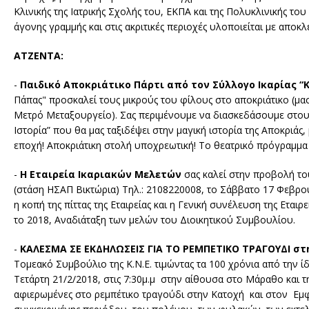
Κλινικής της Ιατρικής Σχολής του, ΕΚΠΑ και της Πολυκλινικής 
άγονης γραμμής και στις ακριτικές περιοχές υλοποιείται με αποκ
ATZENTA:
-
Παιδικό Αποκριάτικο Πάρτι από τον Σύλλογο Ικαρίας “
Πάπας" προσκαλεί τους μικρούς του φίλους στο αποκριάτικο (μ
Μετρό Μεταξουργείο). Σας περιμένουμε να διασκεδάσουμε στους 
Ιστορία” που θα μας ταξιδέψει στην μαγική ιστορία της Αποκριά
εποχή! Αποκριάτικη στολή υποχρεωτική! Το θεατρικό πρόγραμμα
-
Η Εταιρεία Ικαριακών Μελετών
σας καλεί στην προβολή το
(στάση ΗΣΑΠ Βικτώρια) Τηλ.: 2108220008, το Σάββατο 17 Φεβρουα
η κοπή της πίττας της Εταιρείας και η Γενική συνέλευση της Ετ
το 2018, Αναδιάταξη των μελών του Διοικητικού Συμβουλίου.
-
ΚΑΛΕΣΜΑ ΣΕ ΕΚΔΗΛΩΣΕΙΣ ΓΙΑ ΤΟ ΡΕΜΠΕΤΙΚΟ ΤΡΑΓΟΥΔΙ σ
Τομεακό Συμβούλιο της Κ.Ν.Ε. τιμώντας τα 100 χρόνια από την
Τετάρτη 21/2/2018, στις 7:30μ.μ στην αίθουσα στο Μάραθο και τ
αφιερωμένες στο ρεμπέτικο τραγούδι στην Κατοχή και στον Εμφ