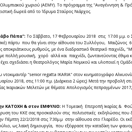
του Ολυμπιακού χωριού (ΑΕΜΥ). Το πρόγραμμα της "Αναγέννηση & Πρό
λειστική δωρεά από το Ίδρυμα Σταύρος Νιάρχος.
Κάβο Πάπα”:
Το Σάββατο, 17 Φεβρουαρίου 2018 στις 17.00 μ.μ. 
ασκέ) πάρτυ που θα γίνει στην αίθουσα του Συλλόγου, Μαιζώνος 6
αποκριάτικους ρυθμούς, με ένα διαδραστικό θεατρικό παιχνίδι, “Μι
ς, με πολλή μουσική, χορό αλλά και παιχνίδι, ζωντανεύοντας έθιμα 
 έχει σχεδιάσει η θεατρολόγος Μαρία Νομικού και υλοποιεί η Ομά
υ ντοκιμαντέρ "senior regatta IKARIA" στον κινηματογράφο Αλκυον
ρίου 2018, στις 11:00 π.μ. (Διάρκεια 2 ώρες) Μετά την προβολή στ
αιρείας Ικαριακών Μελετών με θέματα: Απολογισμός πεπραγμένων 2017
την ΚΑΤΟΧΗ & στον ΕΜΦΥΛΙΟ:
Η Τομεακή Επιτροπή Ικαρίας & Φού
 ίδρυση του ΚΚΕ σας προσκαλούν στις πολιτιστικές εκδηλώσεις πο
ην Πέμπτη 22/2/2018 στις 7:30μ.μ στην αίθουσα στο Γλαρέδο. Οι εκδ
ύλιο, ως λαϊκή δημιουργία, που εξέφρασε την καταδίκη των φαινο