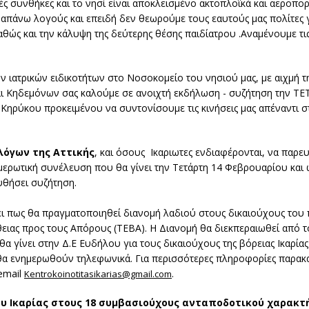
ές συνθήκες και το νησί είναι αποκλεισμένο ακτοπλοϊκά και αεροπορ
ραπάνω λογούς και επειδή δεν θεωρούμε τους εαυτούς μας πολίτες 
θώς και την κάλυψη της δεύτερης θέσης παιδίατρου .Αναμένουμε τις 
ν ιατρικών ειδικοτήτων στο Νοσοκομείο του νησιού μας, με αιχμή 
αι Κηδεμόνων σας καλούμε σε ανοιχτή εκδήλωση - συζήτηση την ΤΕ
Κηρύκου προκειμένου να συντονίσουμε τις κινήσεις μας απέναντι 
λόγων της Αττικής
, και όσους Ικαριωτες ενδιαφέρονται, να πα
μερωτική συνέλευση που θα γίνει την Τετάρτη 14 Φεβρουαρίου και 
υθήσει συζήτηση.
ει πως θα πραγματοποιηθεί διανομή λαδιού στους δικαιούχους του
ειας προς τους Απόρους (ΤΕΒΑ). Η Διανομή θα διεκπεραιωθεί από τ
α γίνει στην Δ.Ε Ευδήλου για τους δικαιούχους της βόρειας Ικαρίας
οι θα ενημερωθούν τηλεφωνικά. Για περισσότερες πληροφορίες παρα
email
.
Kentrokoinotitasikarias@gmail.com
ου Ικαρίας στους 18 συμβασιούχους ανταποδοτικού χαρακτ