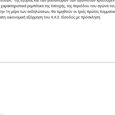
λέσεων, της εξορίας και των βασανισμών των αγωνιστών κρατουμέ
αρακτηριστικά ρεμπέτικα της Κατοχής, της περιόδου του αγώνα του
την 1η μέρα των εκδηλώσεων, θα τιμηθούν οι τρείς πρώτες Κομματι
τη οικονομική εξόρμηση του Κ.Κ.Ε. Είσοδος με πρόσκληση.