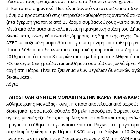
σ’αυτούς τους εργαζόμενους πάνω από 2 συνεχόμενα χρόνια.
3. Και το πιο σημαντικό: Πώς είναι δυνατό να ισχυρίζεται ότι δεν
μόνιμου προσωπικού στις υπηρεσίες καθαριότητας ανταποδοτικ
ζητά έγκριση για πάνω από 25 άτομα συμβασιούχους για τις ανάγ
Μετά από όλα αυτά αποκαλύπτεται η πραγματική στάση του Δήμου
δικαιώματα, εκλογική πελατεία ,όμηρους της δημοτικής αρχής. 
ΑΣΕΠ με αυξημένη μοριοδότηση, για μια μόνιμη και σταθερή εργ
Πόσο αλήθεια αποδεικνύεται υποκριτική η παρουσία του Δήμου Ικ
2016,μετα από πορεία 8 ημερών από την Πάτρα στην Αθήνα όπου
«Οι άνεργοι δεν χρειάζονται αισθήματα συμπάθειας ,αλλά έργα. 
αρχή στη Πάτρα. Είναι το ξεκίνημα νέων μεγάλων δυναμικών αγών
δικαιώματα».
Λόγια!
-
ΑΠΟΣΤΟΛΗ ΚΙΝΗΤΩΝ ΜΟΝΑΔΩΝ ΣΤΗΝ ΙΚΑΡΙΑ: ΚΙΜ & ΚΑΜ
Αθλητιατρικής Μονάδας (KAM), η οποία αποτελείται από ιατρούς,
διοικητικό προσωπικό, σύνολο 50 μέλη προσέφερε δωρεάν, στο
υγείας, γενικές εξετάσεις και ομιλίες για τα παιδία και τους με
πραγματοποιήθηκε στο γυμνάσιο Χριστού Ραχών, το πρόγραμμα «
στην Ικαρία ξεκίνησε την Πέμπτη 08/02 μέχρι το Σάββατο 10 Φεβ
περιοχές, με τη χρήση των 2 υπερσύγχρονων ΚΙΜ, της ΚΑΜ και ό