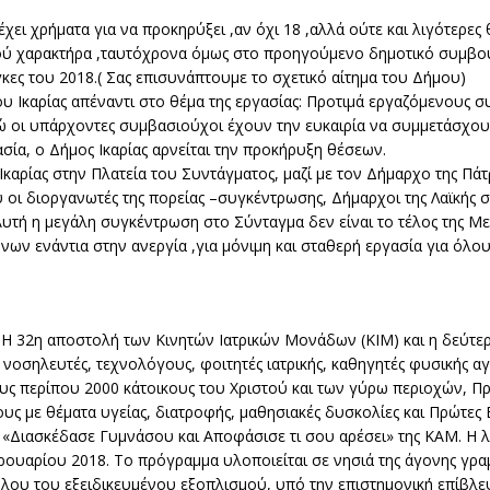
 έχει χρήματα για να προκηρύξει ,αν όχι 18 ,αλλά ούτε και λιγότερες
ού χαρακτήρα ,ταυτόχρονα όμως στο προηγούμενο δημοτικό συμβούλ
κες του 2018.( Σας επισυνάπτουμε το σχετικό αίτημα του Δήμου)
 Ικαρίας απέναντι στο θέμα της εργασίας: Προτιμά εργαζόμενους σ
Ενώ οι υπάρχοντες συμβασιούχοι έχουν την ευκαιρία να συμμετάσχο
ασία, ο Δήμος Ικαρίας αρνείται την προκήρυξη θέσεων.
αρίας στην Πλατεία του Συντάγματος, μαζί με τον Δήμαρχο της Πάτ
 οι διοργανωτές της πορείας –συγκέντρωσης, Δήμαρχοι της Λαϊκής 
Αυτή η μεγάλη συγκέντρωση στο Σύνταγμα δεν είναι το τέλος της Με
ων ενάντια στην ανεργία ,για μόνιμη και σταθερή εργασία για όλου
:
H 32η αποστολή των Κινητών Ιατρικών Μονάδων (ΚΙΜ) και η δεύτερ
 νοσηλευτές, τεχνολόγους, φοιτητές ιατρικής, καθηγητές φυσικής αγ
υς περίπου 2000 κάτοικους του Χριστού και των γύρω περιοχών, 
γάλους με θέματα υγείας, διατροφής, μαθησιακές δυσκολίες και Πρώτε
Διασκέδασε Γυμνάσου και Αποφάσισε τι σου αρέσει» της ΚΑΜ. Η λε
ρουαρίου 2018. Το πρόγραμμα υλοποιείται σε νησιά της άγονης γραμμ
λου του εξειδικευμένου εξοπλισμού, υπό την επιστημονική επίβλεψ