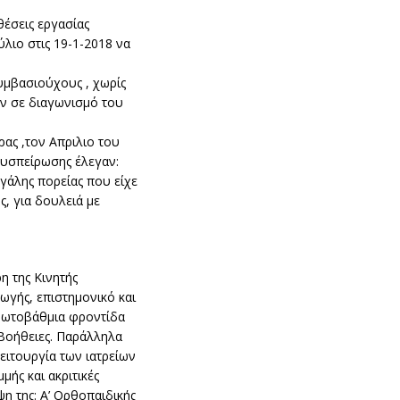
 θέσεις εργασίας
ιο στις 19-1-2018 να
υμβασιούχους , χωρίς
υν σε διαγωνισμό του
ρας ,τον Απριλιο του
συσπείρωσης έλεγαν:
γάλης πορείας που είχε
ς, για δουλειά με
η της Κινητής
ωγής, επιστημονικό και
Πρωτοβάθμια φροντίδα
ς Βοήθειες. Παράλληλα
ιτουργία των ιατρείων
ής και ακριτικές
η της: Α’ Ορθοπαιδικής