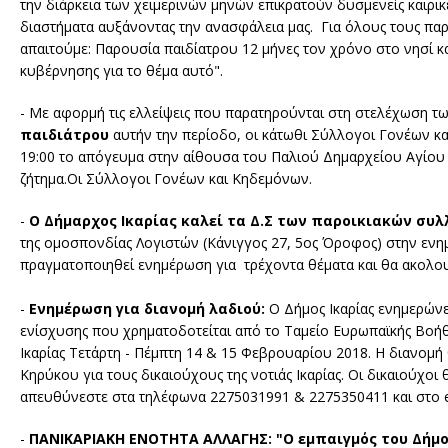
την διάρκεια των χειμερινών μηνών επικρατούν δυσμενείς καιρικ
διαστήματα αυξάνοντας την ανασφάλεια μας. Για όλους τους πα
απαιτούμε: Παρουσία παιδίατρου 12 μήνες τον χρόνο στο νησί κα
κυβέρνησης για το θέμα αυτό".
- Με αφορμή τις ελλείψεις που παρατηρούνται στη στελέχωση τω
παιδιάτρου
αυτήν την περίοδο, οι κάτωθι Σύλλογοι Γονέων κ
19:00 το απόγευμα στην αίθουσα του Παλιού Δημαρχείου Αγίου 
ζήτημα.Οι Σύλλογοι Γονέων και Κηδεμόνων.
-
O Δήμαρχος Ικαρίας καλεί τα Δ.Σ των παροικιακών συλ
της ομοσπονδίας Λογιστών (Κάνιγγος 27, 5ος Όροφος) στην ενη
πραγματοποιηθεί ενημέρωση για τρέχοντα θέματα και θα ακολο
-
Ενημέρωση για διανομή λαδιού:
Ο Δήμος Ικαρίας ενημερών
ενίσχυσης που χρηματοδοτείται από το Ταμείο Ευρωπαϊκής Βοήθ
Ικαρίας Τετάρτη - Πέμπτη 14 & 15 Φεβρουαρίου 2018. Η διανομή θ
Κηρύκου για τους δικαιούχους της νοτιάς Ικαρίας. Οι δικαιούχ
απευθύνεστε στα τηλέφωνα 2275031991 & 2275350411 και στο 
-
ΠΑΝΙΚΑΡΙΑΚΗ ΕΝΟΤΗΤΑ ΑΛΛΑΓΗΣ: "Ο εμπαιγμός του Δήμ