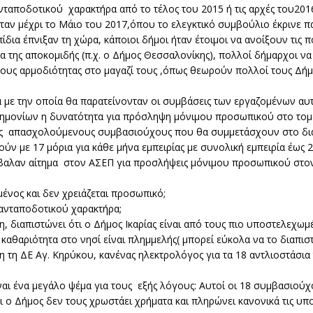
ανταποδοτικού χαρακτήρα από το τέλος του 2015 ή τις αρχές του201
ταν μέχρι το Μάιο του 2017,όπου το ελεγκτικό συμβούλιο έκρινε 
ια έπνιξαν τη χώρα, κάποιοι δήμοι ήταν έτοιμοι να ανοίξουν τις 
 της αποκομιδής (π.χ. ο Δήμος Θεσσαλονίκης), πολλοί δήμαρχοι να 
ής τους αρμοδιότητας στο μαγαζί τους ,όπως θεωρούν πολλοί τους Δή
με την οποία θα παρατείνονταν οι συμβάσεις των εργαζομένων αυ
νημονίων η δυνατότητα για πρόσληψη μόνιμου προσωπικού στο τομ
ους απασχολούμενους συμβασιούχους που θα συμμετάσχουν στο δ
ύν με 17 μόρια για κάθε μήνα εμπειρίας με συνολική εμπειρία έως 2
έβαλαν αίτημα στον ΑΣΕΠ για προσλήψεις μόνιμου προσωπικού στον
μένος και δεν χρειάζεται προσωπικό;
ι ανταποδοτικού χαρακτήρα;
ση, διαπιστώνει ότι ο Δήμος Ικαρίας είναι από τους πιο υποστελεχω
αθαριότητα στο νησί είναι πλημμελής( μπορεί εύκολα να το διαπισ
λη τη ΔΕ Αγ. Κηρύκου, κανένας ηλεκτρολόγος για τα 18 αντλιοστάσια 
ίναι ένα μεγάλο ψέμα για τους εξής λόγους: Αυτοί οι 18 συμβασιούχ
ι ο Δήμος δεν τους χρωστάει χρήματα και πληρώνει κανονικά τις υπ