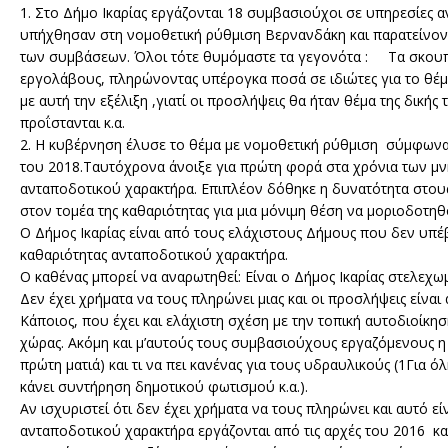
1. Στο Δήμο Ικαρίας εργάζονται 18 συμβασιούχοι σε υπηρεσίες 
υπήχθησαν στη νομοθετική ρύθμιση Βερνανδάκη και παρατείνον
των συμβάσεων. Όλοι τότε θυμόμαστε τα γεγονότα : Τα σκουπίδ
εργολάβους, πληρώνοντας υπέρογκα ποσά σε ιδιώτες για το θέμα
με αυτή την εξέλιξη ,γιατί οι προσλήψεις θα ήταν θέμα της δικ
προΐστανται κ.α.
2. Η κυβέρνηση έλυσε το θέμα με νομοθετική ρύθμιση σύμφωνα 
του 2018.Ταυτόχρονα άνοιξε για πρώτη φορά στα χρόνια των μ
ανταποδοτικού χαρακτήρα. Επιπλέον δόθηκε η δυνατότητα στ
στον τομέα της καθαριότητας για μια μόνιμη θέση να μοριοδοτηθο
Ο Δήμος Ικαρίας είναι από τους ελάχιστους Δήμους που δεν υπ
καθαριότητας ανταποδοτικού χαρακτήρα.
Ο καθένας μπορεί να αναρωτηθεί: Είναι ο Δήμος Ικαρίας στελεχω
Δεν έχει χρήματα να τους πληρώνει μιας και οι προσλήψεις είνα
Κάποιος, που έχει και ελάχιστη σχέση με την τοπική αυτοδιοίκη
χώρας. Ακόμη και μ’αυτούς τους συμβασιούχους εργαζόμενους η κ
πρώτη ματιά) και τι να πει κανένας για τους υδραυλικούς (1Για ό
κάνει συντήρηση δημοτικού φωτισμού κ.α.).
Αν ισχυριστεί ότι δεν έχει χρήματα να τους πληρώνει και αυτό ε
ανταποδοτικού χαρακτήρα εργάζονται από τις αρχές του 2016 κα