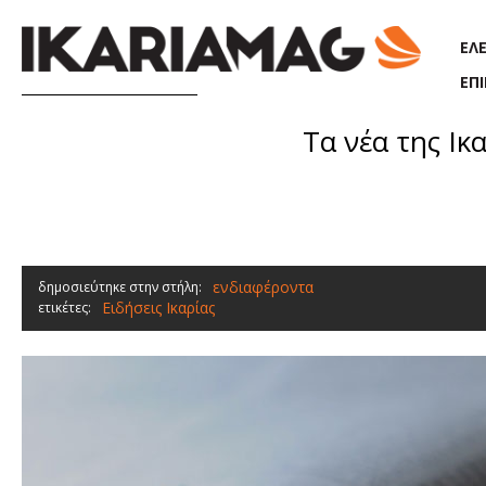
Παράκαμψη προς το κυρίως περιεχόμενο
ΕΛ
ΕΠ
Τα νέα της Ικ
ενδιαφέροντα
δημοσιεύτηκε στην στήλη:
Ειδήσεις Ικαρίας
ετικέτες: