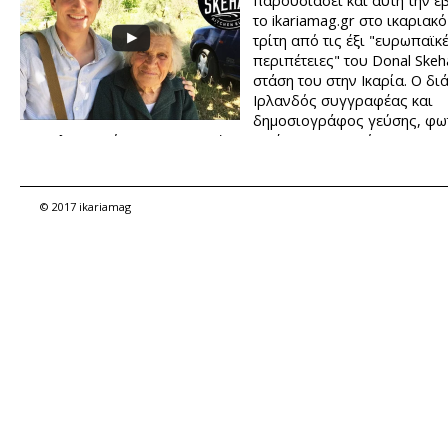
παρουσιάσει και αυτή την 
το ikariamag.gr στο ικαριακό
τρίτη από τις έξι "ευρωπαϊκ
περιπέτειες" του Donal Skeh
στάση του στην Ικαρία. Ο δι
Ιρλανδός συγγραφέας και
δημοσιογράφος γεύσης, φ
και τηλεοπτικός παρουσιαστής επισκέφτηκε το νησί μας για ν
από κοντά τα μυστικά της ικαριακής διατροφής αλλά και τον 
των Ικαρίων. Απόλαυσε τη φύση, την κουζίνα, τα γλέντια της Ικ
επιδόθηκε και στην τέχνη της μελισσοκομίας.
© 2017 ikariamag