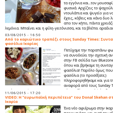
τα εγγόνια και...τον μουσαφ
φυσικά. Αρχίζεις το ψαχούλ
ντουλάπια και ψυγείο για να
έχεις, κόβεις και κάνα δυο 
απο τον κήπο, πάντα χρειάζ
λεμόνια. Μπαίνει και η φίλη-γειτόνισσα, και τα βλέπει αραδι
πανω στο τραπέζι. Ενθουσιάζεται. Τι κι αν μόνη το βαριέται τ
03/08/2015 - 16:50
με παρέα όλα αλλάζουν, με παρέα όλα ειν' ωραία.
Από το καριώτικο τραπέζι στους Sunday Times: Συντα
φασόλια Ικαρίας
Πετύχαμε την παραπάνω φ
να συνοδεύει την σχετική α
στην FB σελίδα των Bluezon
όπου και βρήκαμε τη συνταγ
φασόλια! Παρόλο όμως που 
φασόλια (το προσέξατε;)
πληροφορηθήκαμε και για τ
αναφορά από τους Sunday T
Οπότε σκεφτήκαμε να την μοιραστούμε μαζί σας! Καλή όρεξη! 
11/06/2015 - 17:20
μετάφραση είναι του ikariamag.gr.
VIDEO: Η "ευρωπαϊκή περιπέτεια" του Donal Skehan σ
Ικαρία
Ένα νέο αφιέρωμα στην Ικαρ