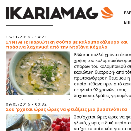
Παράκαμψη προς το κυρίως περιεχόμενο
ΕΛ
ΕΠ
16/11/2016 - 14:23
ΣΥΝΤΑΓΗ: Ικαριώτικη σούπα με καλαμποκάλευρο και
πράσινα λαχανικά από την Νταϊάνα Κόχυλα
Εδώ και πολλά χρόνια άκουγ
χρήση του καλαμποκάλευρου
σπόρων του καλαμποκιού σ
καριώτικη διατροφή· από τό
πρωτοανέφερε η θεία μου η 
οποία πέθανε πριν από αρκ
σε ηλικία 92 χρονών, τους
λαχανοντολμάδες γεμισμένο
καλαμπόκι που έτρωγε ως παιδί. Αυτή η σούπα είναι μια πολύ
09/05/2016 - 00:32
συνταγή και ένα χαρακτηριστικό παράδειγμα των χορταστικών
Σου 'ρχεται ώρες ώρες να φτιάξεις μια βυσσινόπιτα
αληθινών, χορτοφαγικών τροφών που αποτελούν τη βάση της
Σου'ρχεται ώρες ώρες να φτ
διατροφής.
γλυκό, χωρίς ειδική περίστ
να 'χει το σπίτι κάτι για τα 