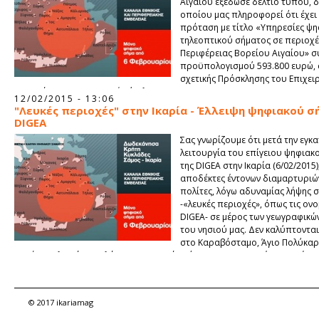
Αιγαίου εξέδωσε δελτίο τύπου, δ
οποίου μας πληροφορεί ότι έχει
πρόταση με τίτλο «Υπηρεσίες ψ
τηλεοπτικού σήματος σε περιοχέ
Περιφέρειας Βορείου Αιγαίου» σ
προϋπολογισμού 593.800 ευρώ, 
σχετικής Πρόσκλησης του Επιχει
Προγράμματος «Ψηφιακή Σύγκλιση 2007-2013».
12/02/2015 - 13:06
"Λευκές περιοχές" στην Ικαρία - Έλλειψη ψηφιακού σ
DIGEA
Σας γνωρίζουμε ότι μετά την εγκ
λειτουργία του επίγειου ψηφιακ
της DIGEA στην Ικαρία (6/02/2015)
αποδέκτες έντονων διαμαρτυριώ
πολίτες, λόγω αδυναμίας λήψης 
-«λευκές περιοχές», όπως τις ονο
DIGEA- σε μέρος των γεωγραφικώ
του νησιού μας. Δεν καλύπτονται
στο Καραβόσταμο, Άγιο Πολύκαρ
Ραχών, Γιαλισκάρι, Αυλάκι και Μεσαριά ακόμα και σε περιοχές του Αγίου
© 2017 ikariamag