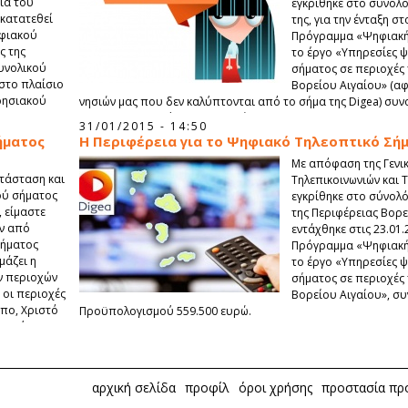
ια του
εγκρίθηκε στο σύνολό
 κατατεθεί
της, για την ένταξη σ
ηφιακού
Πρόγραμμα «Ψηφιακή 
ς της
το έργο «Υπηρεσίες 
υνολικού
σήματος σε περιοχές 
στο πλαίσιο
Βορείου Αιγαίου» (α
ρησιακού
νησιών μας που δεν καλύπτονται από το σήμα της Digea) συν
Προϋπολογισμού 559.500 ευρώ.
31/01/2015 - 14:50
ήματος
Η Περιφέρεια για το Ψηφιακό Τηλεοπτικό Σήμ
Με απόφαση της Γενι
ατάσταση και
Τηλεπικοινωνιών και 
ού σήματος
εγκρίθηκε στο σύνολό
, είμαστε
της Περιφέρειας Βορε
ν από
εντάχθηκε στις 23.01
σήματος
Πρόγραμμα «Ψηφιακή 
μάζει η
το έργο «Υπηρεσίες 
ν περιοχών
σήματος σε περιοχές 
 οι περιοχές
Βορείου Αιγαίου», σ
πο, Χριστό
Προϋπολογισμού 559.500 ευρώ.
 Κηρύκου.
αρχική σελίδα
προφίλ
όροι χρήσης
προστασία π