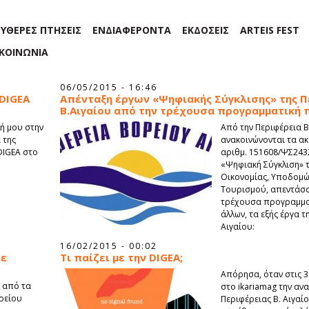
ΕΥΘΕΡΕΣ ΠΤΗΣΕΙΣ
ΕΝΔΙΑΦΕΡΟΝΤΑ
ΕΚΔΟΣΕΙΣ
ARTEIS FEST
ΙΚΟΙΝΩΝΙΑ
06/05/2015 - 16:46
 DIGEA
Απένταξη έργων «Ψηφιακής Σύγκλισης» της Π
Β.Αιγαίου από την τρέχουσα προγραμματική 
ή μου στην
Από την Περιφέρεια 
 της
ανακοινώνονται τα α
DIGEA στο
αριθμ. 151608/ΨΣ2432
«Ψηφιακή Σύγκλιση» 
Οικονομίας, Υποδομών
Τουρισμού, απεντάσσ
τρέχουσα προγραμματ
άλλων, τα εξής έργα 
Αιγαίου:
16/02/2015 - 00:02
σε
Τι παίζει με την DIGEA;
Απόρησα, όταν στις 3
 από τα
στο ikariamag την αν
ορείου
Περιφέρειας Β. Αιγαίο