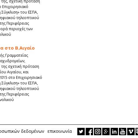
 της, σχετική πρόταση
το Επιχειρησιακό
Σύγκλιση» του ΕΣΠΑ,
ψηφιακού τηλεοπτικού
της Περιφέρειας
φορά περιοχές των
ολικού
α στο Β.Αιγαίο
κής Γραμματείας
Ταχυδρομείων,
 της σχετική πρόταση
ίου Αιγαίου, και
.2015 στο Επιχειρησιακό
Σύγκλιση» του ΕΣΠΑ,
ψηφιακού τηλεοπτικού
της Περιφέρειας
υνολικού
ροσωπικών δεδομένων
επικοινωνία