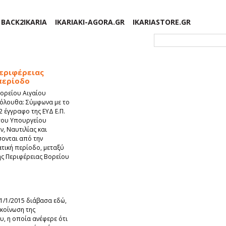
BACK2IKARIA
IKARIAKI-AGORA.GR
IKARIASTORE.GR
Φόρμα αναζήτησης
εριφέρειας
περίοδο
Βορείου Αιγαίου
κόλουθα: Σύμφωνα με το
 έγγραφο της ΕΥΔ Ε.Π.
του Υπουργείου
, Ναυτιλίας και
ονται από την
ική περίοδο, μεταξύ
της Περιφέρειας Βορείου
1/1/2015 διάβασα εδώ,
ακοίνωση της
υ, η οποία ανέφερε ότι