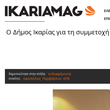
Παράκαμψη προς το κυρίως περιεχόμενο
ΕΛ
ΕΠ
Ο Δήμος Ικαρίας για τη συμμετοχ
ενδιαφέροντα
δημοσιεύτηκε στην στήλη:
οικοπόλεις
Περιβάλλον
ΑΠΕ
ετικέτες:
,
,