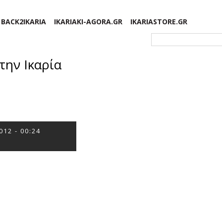
BACK2IKARIA
IKARIAKI-AGORA.GR
IKARIASTORE.GR
Φόρμα αναζήτησης
την Ικαρία
012 - 00:24