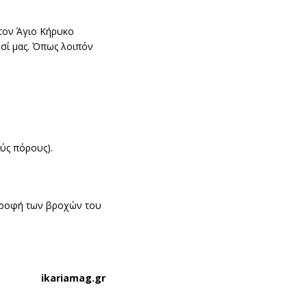
τον Άγιο Κήρυκο
σί μας. Όπως λοιπόν
ούς πόρους).
στροφή των βροχών του
ikariamag.gr