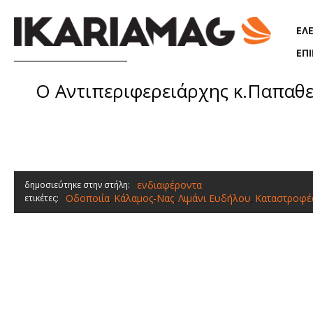
Παράκαμψη προς το κυρίως περιεχόμενο
ΕΛ
ΕΠ
Ο Αντιπεριφερειάρχης κ.Παπαθεο
ενδιαφέροντα
δημοσιεύτηκε στην στήλη:
Οδοποιία
Κάλαμος-Νας
Λιμάνι Ευδήλου
Καταστροφέ
ετικέτες:
,
,
,