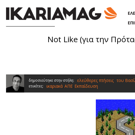
Παράκαμψη προς το κυρίως περιεχόμενο
ΕΛ
ΕΠ
Not Like (για την Πρότ
ελεύθερες πτήσεις
του Βασ
δημοσιεύτηκε στην στήλη:
ικαριακά
ΑΠΕ
Εκπαίδευση
ετικέτες:
,
,