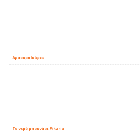
ΑραουραIκάρια
Tο νερό μπουνάρι #ikaria