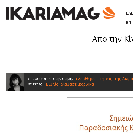
Παράκαμψη προς το κυρίως περιεχόμενο
ΕΛ
ΕΠ
Απο την Κί
ελεύθερες πτήσεις
της Δώρα
δημοσιεύτηκε στην στήλη:
Βιβλίο
διαβασε ικαριακά
ετικέτες:
,