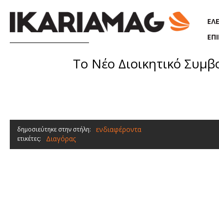
Παράκαμψη προς το κυρίως περιεχόμενο
ΕΛ
ΕΠ
Το Νέο Διοικητικό Συμβο
ενδιαφέροντα
δημοσιεύτηκε στην στήλη:
Διαγόρας
ετικέτες: