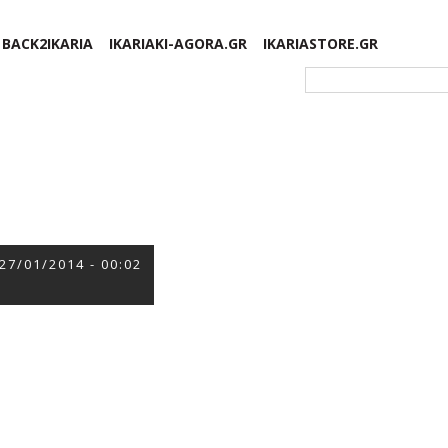
BACK2IKARIA
IKARIAKI-AGORA.GR
IKARIASTORE.GR
Φόρμα αναζήτησης
27/01/2014 - 00:02