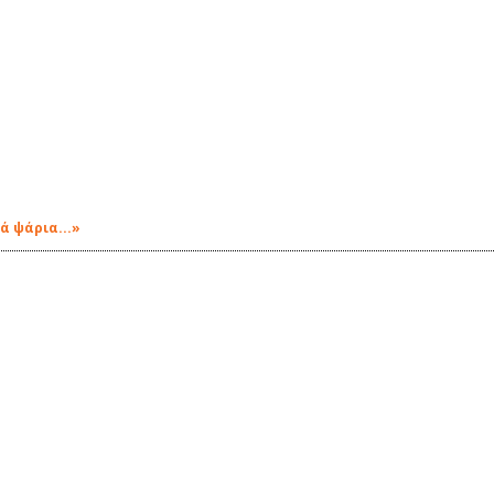
ά ψάρια...»