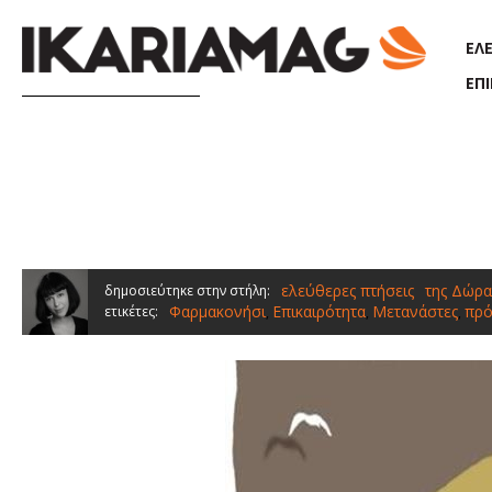
Παράκαμψη προς το κυρίως περιεχόμενο
ΕΛ
ΕΠ
ελεύθερες πτήσεις
της Δώρα
δημοσιεύτηκε στην στήλη:
Φαρμακονήσι
Επικαιρότητα
Μετανάστες
πρ
ετικέτες:
,
,
,