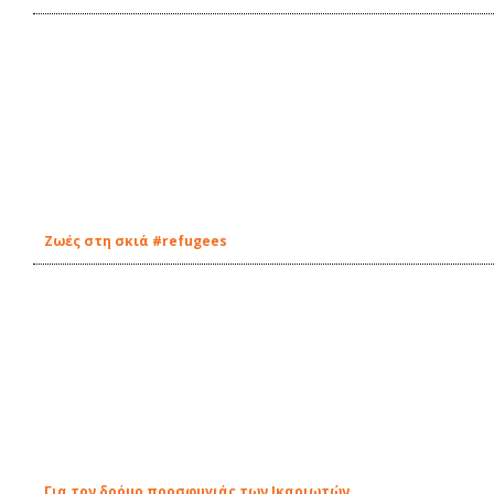
Ζωές στη σκιά #refugees
Για τον δρόμο προσφυγιάς των Ικαριωτών