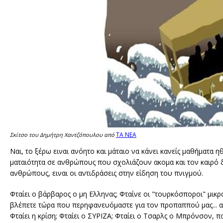
ΤΑ ΝΕΑ
Σκίτσο του Δημήτρη Χαντζόπουλου από
Ναι, το ξέρω ειναι ανόητο και μάταιο να κάνει κανείς μαθήματα η
ματαιότητα σε ανθρώπους που σχολιάζουν ακομα και τον καιρό 
ανθρώπους, ειναι οι αντιδράσεις στην είδηση του πνιγμού.
Φταίει ο βάρβαρος ο μη Ελληνας; Φταίνε οι "τουρκόσποροι" μικρ
βλέπετε τώρα που περηφανευόμαστε για τον προπαππού μας... αυ
Φταίει η κρίση; Φταίει ο ΣΥΡΙΖΑ; Φταίει ο Τσαρλς ο Μπρόνσον, π