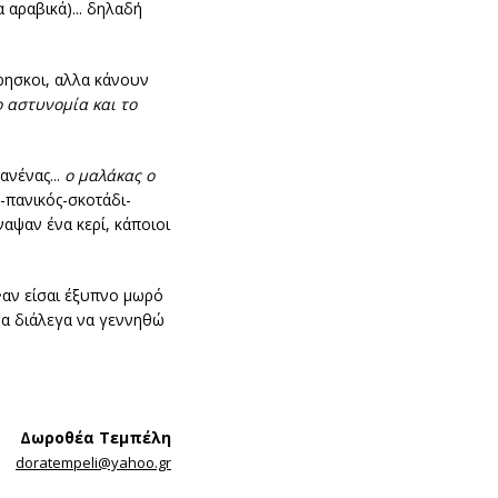
 αραβικά)... δηλαδή
θρησκοι, αλλα κάνουν
ο αστυνομία και το
ανένας...
ο μαλάκας ο
-πανικός-σκοτάδι-
αψαν ένα κερί, κάποιοι
•αν είσαι έξυπνο μωρό
 να διάλεγα να γεννηθώ
Δωροθέα Τεμπέλη
doratempeli@yahoo.gr