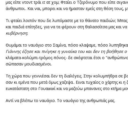
μας είπε ντοντ τράι ιτ ατ χομ; Φταίει ο Τζερόνυμο που είπε σιγα
άνθρωποι.. Και ναι, μπορει και να ήμασταν εμείς στη θέση τους, μ
Τι φταίει λοιπόν που δε λυπόμαστε με το θάνατο παιδιών; Μπας 
και παιδιά επίτηδες, για να τα φέρουν στη θαλασσίτσα μας και 
κυβέρνηση
;
Θυμάμαι το ναυάγιο στο Σαμίνα, πόσο κλαψαμε, πόσο λυπηθηκαμε,
Γιάννης έζησε και πνίγηκε η γυναίκα του και δεν τη βοήθησε ο 
κλάματα-κολύμπι-τρόμος-πόνος- δε σκέφτεται έτσι ο "ανθρώπινος
σώπασαν μουδιασμένοι.
Τη χώρα που γεννιέσαι δεν τη διαλέγεις. Στην κολυμπήθρα σε βο
σαν κι εμένα που μετά όμως χαζεψα.. Ειναι τυχαίος ο χάρτης κι η
ευκατάστατη στο Γουαικικί και να μαζεύω μπανανες στο κτήμα μο
Αντί να βλέπω το ναυάγιο. Το ναυάγιο της ανθρωπιάς μας.