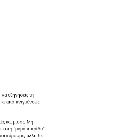
ο να εξηγήσεις τη
 κι απο πνιγμένους
ές και μίσος; Μη
ω στη "μαμά πατρίδα".
γουστάρουμε, αλλα δε