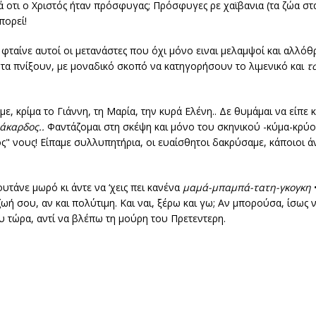
νά οτι ο Χριστός ήταν πρόσφυγας; Πρόσφυγες ρε χαϊβανια (τα ζώα στα
πορεί!
φταίνε αυτοί οι μετανάστες που όχι μόνο ειναι μελαμψοί και αλλό
να τα πνίξουν, με μοναδικό σκοπό να κατηγορήσουν το λιμενικό και
τ
 κρίμα το Γιάννη, τη Μαρία, την κυρά Ελένη.. Δε θυμάμαι να είπε κ
άκαρδος..
Φαντάζομαι στη σκέψη και μόνο του σκηνικού -κύμα-κρύο
" νους! Είπαμε συλλυπητήρια, οι ευαίσθητοι δακρύσαμε, κάποιοι άν
υτάνε μωρό κι άντε να ‘χεις πει κανένα
μαμά-μπαμπά-τατη-γκογκη
 ζωή σου, αν και πολύτιμη. Και ναι, ξέρω και γω; Αν μπορούσα, ίσως
υ τώρα, αντί να βλέπω τη μούρη του Πρετεντερη.