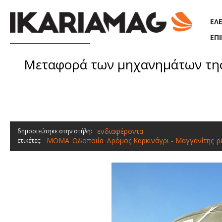
Παράκαμψη προς το κυρίως περιεχόμενο
ΕΛ
ΕΠ
Μεταφορά των μηχανημάτων της 
ενδιαφέροντα
δημοσιεύτηκε στην στήλη:
ΜΟΜΑ
Οδοποιία
Δρόμος Καρκινάγρι - Μαγγανίτης
ρ
ετικέτες:
,
,
,