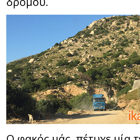
δρόμου.
Ο φακός μάς, πέτυχε μία τ