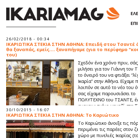
Παράκαμψη προς το κυρίως περιεχόμενο
ΕΛ
ΕΠ
26/02/2018 - 00:34
ΙΚΑΡΙΩΤΙΚΑ ΣΤΕΚΙΑ ΣΤΗΝ ΑΘΗΝΑ: Επειδή στου Τσαντέ 
θα ξαναπάς, εμείς…. ξαναπήγαμε (για το περίφημο "κο
του)
Σχεδόν ένα χρόνο πριν, σάς
μιλήσει για τον Γιάννη τον 
το όνειρό του να φτιάξει “λ
Ικαρία” στην Αθήνα. Είχαμε 
λοιπόν σε αυτό το νέο του ό
σας είχαμε παρουσιάσει το
ΠΟΛΥΤΕΧΝΟ του ΤΣΑΝΤΕ, έ
ανακαινισμένο μαγαζί στα 
30/10/2015 - 16:07
του Πειραιά που είχε σκοπό να γίνει αγαπημένο ικαριώτικο στ
ΙΚΑΡΙΩΤΙΚΑ ΣΤΕΚΙΑ ΣΤΗΝ ΑΘΗΝΑ: Το Καριώτικο
Το Καριώτικο άνοιξε τις πό
περιμένει τις παρέες στον ζ
χώρο με πινελιές Ικαρίας (το