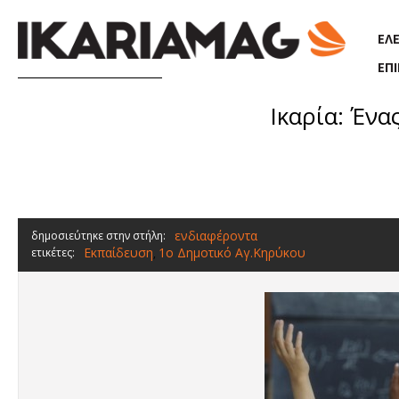
Παράκαμψη προς το κυρίως περιεχόμενο
ΕΛ
ΕΠ
Ικαρία: Ένα
ενδιαφέροντα
δημοσιεύτηκε στην στήλη:
Εκπαίδευση
1ο Δημοτικό Αγ.Κηρύκου
ετικέτες:
,