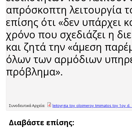
απρόσκοπτη λειτουργία τ
επίσης ότι «δεν υπάρχει 
χρόνο που σχεδιάζει η δι
και ζητά την «άμεση παρέ
όλων των αρμόδιων υπηρε
πρόβλημα».
Συνοδευτικά Αρχεία:
leitoyrgia_toy_oloimeroy_tmimatos_toy_1oy_d._
Διαβάστε επίσης: