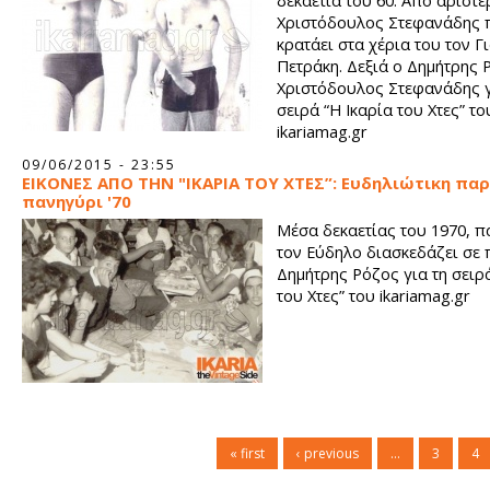
δεκαετία του 60. Από αριστε
Χριστόδουλος Στεφανάδης 
κρατάει στα χέρια του τον Γ
Πετράκη. Δεξιά ο Δημήτρης 
Χριστόδουλος Στεφανάδης γ
σειρά “Η Ικαρία του Χτες” το
ikariamag.gr
09/06/2015 - 23:55
ΕΙΚΟΝΕΣ ΑΠΟ ΤΗΝ "ΙΚΑΡΙΑ ΤΟΥ ΧΤΕΣ”: Ευδηλιώτικη πα
πανηγύρι '70
Μέσα δεκαετίας του 1970, 
τον Εύδηλο διασκεδάζει σε 
Δημήτρης Ρόζος για τη σειρά
του Χτες” του ikariamag.gr
« first
‹ previous
…
3
4