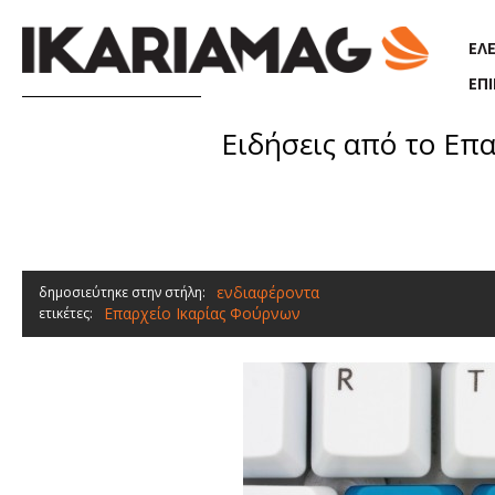
Παράκαμψη προς το κυρίως περιεχόμενο
ΕΛ
ΕΠ
Ειδήσεις από το Επα
ενδιαφέροντα
δημοσιεύτηκε στην στήλη:
Επαρχείο Ικαρίας Φούρνων
ετικέτες: