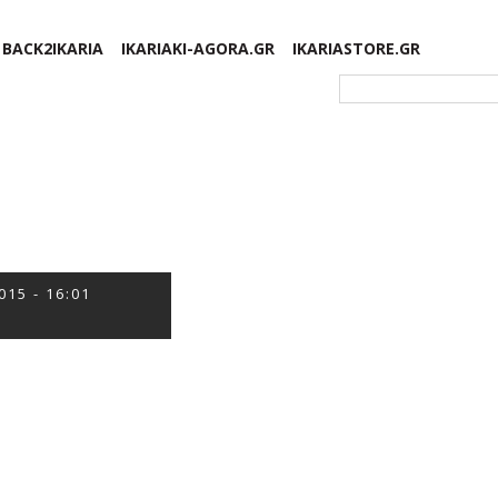
BACK2IKARIA
IKARIAKI-AGORA.GR
IKARIASTORE.GR
Φόρμα αναζήτησης
015 - 16:01