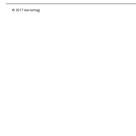
επιλογή λοιπόν του έργου ήτα σοφή.
© 2017 ikariamag