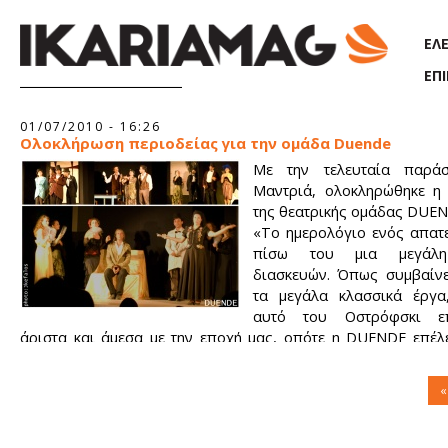
Παράκαμψη προς το κυρίως περιεχόμενο
ΕΛ
ΕΠ
Σελίδες
01/07/2010 - 16:26
Ολοκλήρωση περιοδείας για την ομάδα Duende
Με την τελευταία παρά
Μαντριά, ολοκληρώθηκε η 
της θεατρικής ομάδας DUEN
«Το ημερολόγιο ενός απατ
πίσω του μια μεγάλη
διασκευών. Όπως συμβαίνε
τα μεγάλα κλασσικά έργα,
αυτό του Οστρόφσκι επ
άριστα και άμεσα με την εποχή μας, οπότε η DUENDE επέλ
επέμβει ιδιαίτερα στο κείμενο.
Στις μέρες μας οι ιστορίες της διαφθοράς αποκαλύπτονται
«
μέγεθος και με τόση συχνότητα που παύουν να μας εκπλήσσ
όλο και περισσότεροι εκείνοι που ελπίζουν και στοχεύουν σ
πλουτισμό καταβάλλοντας την ελάχιστη δυνατόν προσ