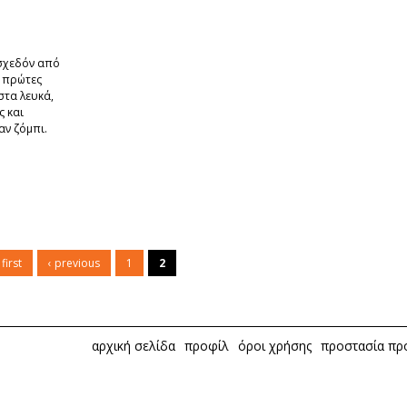
 σχεδόν από
ς πρώτες
στα λευκά,
ς και
ν ζόμπι.
 first
‹ previous
1
2
αρχική σελίδα
προφίλ
όροι χρήσης
προστασία π