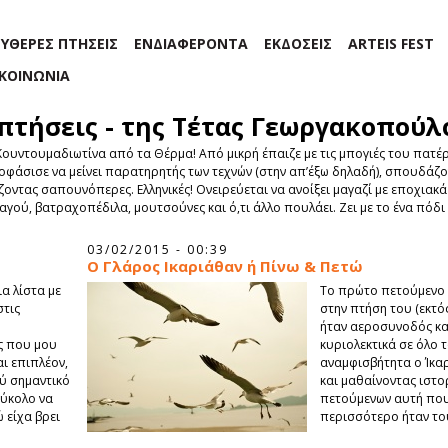
ΕΥΘΕΡΕΣ ΠΤΗΣΕΙΣ
ΕΝΔΙΑΦΕΡΟΝΤΑ
ΕΚΔΟΣΕΙΣ
ARTEIS FEST
ΙΚΟΙΝΩΝΙΑ
 πτήσεις - της Τέτας Γεωργακοπούλ
 Κουντουμαδιωτίνα από τα Θέρμα! Από μικρή έπαιζε με τις μπογιές του πατέ
οφάσισε να μείνει παρατηρητής των τεχνών (στην απ’έξω δηλαδή), σπουδάζον
οντας σαπουνόπερες. Ελληνικές! Ονειρεύεται να ανοίξει μαγαζί με εποχιακά
γού, βατραχοπέδιλα, μουτσούνες και ό,τι άλλο πουλάει. Ζει με το ένα πόδι 
03/02/2015 - 00:39
O Γλάρος Ικαριάθαν ή Πίνω & Πετώ
ια λίστα με
Το πρώτο πετούμενο 
στις
στην πτήση του (εκτό
ήταν αεροσυνοδός κα
ες που μου
κυριολεκτικά σε όλο 
ι επιπλέον,
αναμφισβήτητα ο Ίκα
λύ σημαντικό
και μαθαίνοντας ιστορ
εύκολο να
πετούμενων αυτή που
ώ είχα βρει
περισσότερο ήταν το