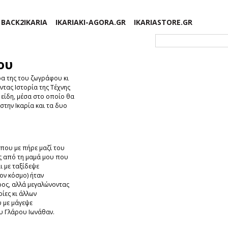
BACK2IKARIA
IKARIAKI-AGORA.GR
IKARIASTORE.GR
Φόρμα αναζήτησης
ου
ρα της του ζωγράφου κι
τας Ιστορία της Τέχνης
 είδη, μέσα στο οποίο θα
στην Ικαρία και τα δυο
που με πήρε μαζί του
ς από τη μαμά μου που
ι με ταξίδεψε
τον κόσμο) ήταν
ρος, αλλά μεγαλώνοντας
ίες κι άλλων
 με μάγεψε
υ Γλάρου Ιωνάθαν.