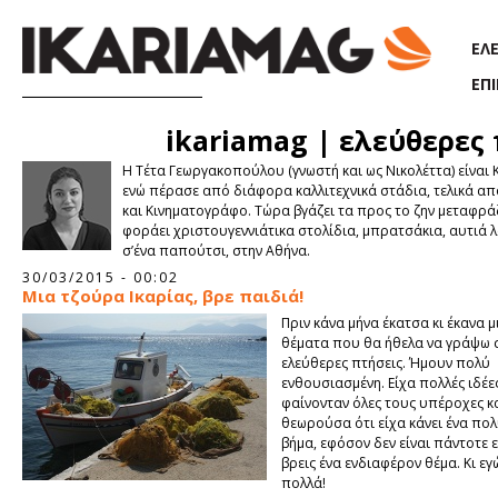
Παράκαμψη προς το κυρίως περιεχόμενο
ΕΛ
ΕΠ
ikariamag | ελεύθερες
Η Τέτα Γεωργακοπούλου (γνωστή και ως Νικολέττα) είναι
ενώ πέρασε από διάφορα καλλιτεχνικά στάδια, τελικά απ
και Κινηματογράφο. Τώρα βγάζει τα προς το ζην μεταφράζ
φοράει χριστουγεννιάτικα στολίδια, μπρατσάκια, αυτιά λα
σ’ένα παπούτσι, στην Αθήνα.
Σελίδες
30/03/2015 - 00:02
Μια τζούρα Ικαρίας, βρε παιδιά!
Πριν κάνα μήνα έκατσα κι έκανα μ
θέματα που θα ήθελα να γράψω 
ελεύθερες πτήσεις. Ήμουν πολύ
ενθουσιασμένη. Είχα πολλές ιδέ
φαίνονταν όλες τους υπέροχες κα
θεωρούσα ότι είχα κάνει ένα πο
βήμα, εφόσον δεν είναι πάντοτε 
βρεις ένα ενδιαφέρον θέμα. Κι εγ
πολλά!