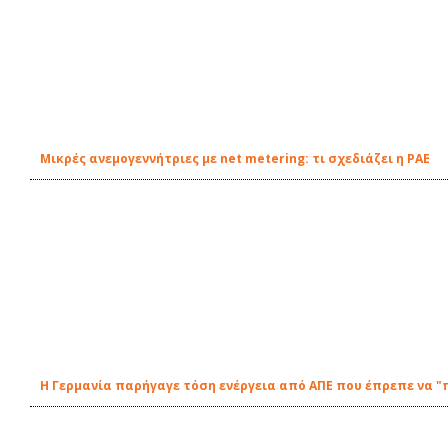
Μικρές ανεμογεννήτριες με net metering: τι σχεδιάζει η ΡΑΕ
Η Γερμανία παρήγαγε τόση ενέργεια από ΑΠΕ που έπρεπε να "