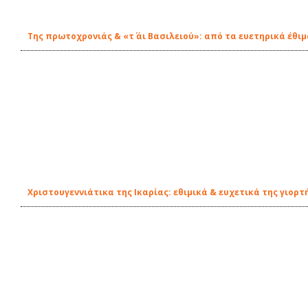
Της πρωτοχρονιάς & «τ΄ άι Βασιλειού»: από τα ευετηρικά έθι
Χριστουγεννιάτικα της Ικαρίας: εθιμικά & ευχετικά της γιορτ