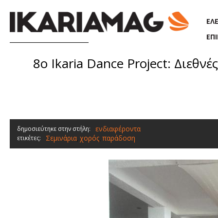
Παράκαμψη προς το κυρίως περιεχόμενο
ΕΛ
ΕΠ
8o Ikaria Dance Project: Διεθ
ενδιαφέροντα
δημοσιεύτηκε στην στήλη:
Σεμινάρια
χορός
παράδοση
ετικέτες:
,
,