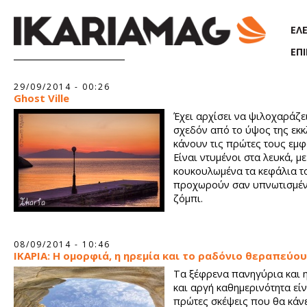
Παράκαμψη προς το κυρίως περιεχόμενο
ΕΛ
ΕΠ
Σελίδες
29/09/2014 - 00:26
Ghost Ville
Έχει αρχίσει να ψιλοχαράζει
σχεδόν από το ύψος της εκκ
κάνουν τις πρώτες τους εμ
Είναι ντυμένοι στα λευκά, με
κουκουλωμένα τα κεφάλια τ
προχωρούν σαν υπνωτισμέν
ζόμπι.
08/09/2014 - 10:46
ΙΚΑΡΙΑ: Η ομορφιά, η ηρεμία και το ραδόνιο θεραπεύο
Τα ξέφρενα πανηγύρια και 
και αργή καθημερινότητα είν
πρώτες σκέψεις που θα κάν