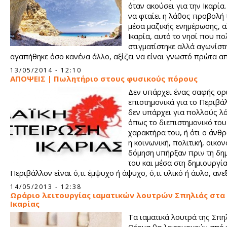
όταν ακούσει για την Ικαρία.
να φταίει η λάθος προβολή 
μέσα μαζικής ενημέρωσης, α
Ικαρία, αυτό το νησί που πο
στιγματίστηκε αλλά αγωνίστη
αγαπήθηκε όσο κανένα άλλο, αξίζει να είναι γνωστό πρώτα απ
την ιστορία του, τα λουτρά, αλλά και για τον άξιο και παράδε
13/05/2014 - 12:10
μίμηση τρόπο ζωής των κατοίκων του.
ΑΠΟΨΕΙΣ | Πωλητήριο στους φυσικούς πόρους
Δεν υπάρχει ένας σαφής ορ
επιστημονικά για το Περιβά
δεν υπάρχει για πολλούς λ
όπως το διεπιστημονικό του
χαρακτήρα του, ή ότι ο άνθ
η κοινωνική, πολιτική, οικον
δόμηση υπήρξαν πριν τη δη
του και μέσα στη δημιουργία
Περιβάλλον είναι ό,τι έμψυχο ή άψυχο, ό,τι υλικό ή άυλο, αν
χρόνου, μας περιβάλλει, συμπεριλαμβανομένων των -εκμεταλ
14/05/2013 - 12:38
ή μη- Φυσικών Πόρων.
Ωράριο λειτουργίας ιαματικών λουτρών Σπηλιάς στα
Ικαρίας
Τα ιαματικά λουτρά της Σπη