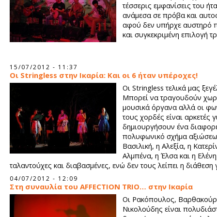
τέσσερις εμφανίσεις του ήτα
ανάμεσα σε πρόβα και αυτο
αφού δεν υπήρχε αυστηρό 
και συγκεκριμένη επιλογή τ
15/07/2012 - 11:37
Οι Stringless στην Ικαρία: Και οι 6 ήταν υπέροχες!
Οι Stringless τελικά μας ξεγ
Μπορεί να τραγουδούν χωρ
μουσικά όργανα αλλά οι φω
τους χορδές είναι αρκετές γ
δημιουργήσουν ένα διαφορε
πολυφωνικό σχήμα αξιώσεω
Βασιλική, η Αλεξία, η Κατερί
Αλμπένα, η Έλσα και η Ελένη
ταλαντούχες και διαβασμένες, ενώ δεν τους λείπει η διάθεση 
πειραματισμό και παιχνίδι.
04/07/2012 - 12:09
Στη συναυλία του AFFECTION TRIO… στην Ικαρία
Οι Ρακόπουλος, Βαρθακούρ
Νικολούδης είναι πολυδιάστ