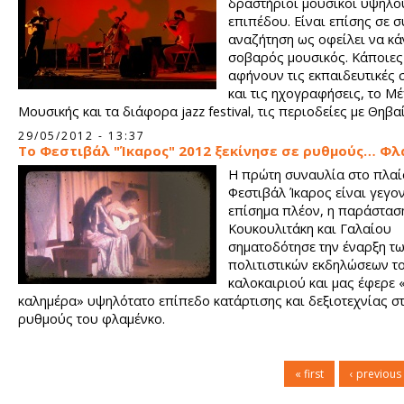
δραστήριοι μουσικοί υψηλο
επιπέδου. Είναι επίσης σε 
αναζήτηση ως οφείλει να κά
σοβαρός μουσικός. Κάποιες
αφήνουν τις εκπαιδευτικές 
και τις ηχογραφήσεις, το Μ
Μουσικής και τα διάφορα jazz festival, τις περιοδείες με Θηβα
Αρβανιτάκη κ.ά. και συμπορεύονται σε εναλλακτικά μονοπάτια.
29/05/2012 - 13:37
Το Φεστιβάλ "Ίκαρος" 2012 ξεκίνησε σε ρυθμούς… Φλ
Η πρώτη συναυλία στο πλαί
Φεστιβάλ Ίκαρος είναι γεγο
επίσημα πλέον, η παράστασ
Κουκουλιτάκη και Γαλαίου
σηματοδότησε την έναρξη τ
πολιτιστικών εκδηλώσεων τ
καλοκαιριού και μας έφερε «
καλημέρα» υψηλότατο επίπεδο κατάρτισης και δεξιοτεχνίας σ
ρυθμούς του φλαμένκο.
« first
‹ previous