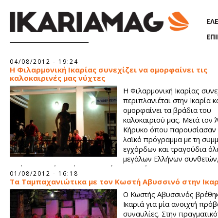
Παράκαμψη προς το κυρίως περιεχόμενο
ΕΛ
ΕΠ
Σελίδες
04/08/2012 - 19:24
Η Φιλαρμονική Ικαρίας συνεχίζει να ομορφαίνει τις
καλοκαιρινές μας νύχτες
Η Φιλαρμονική Ικαρίας συνε
περιπλανιέται στην Ικαρία κ
ομορφαίνει τα βράδια του
καλοκαιριού μας. Μετά τον 
Κήρυκο όπου παρουσίασαν 
λαϊκό πρόγραμμα με τη συμ
εγχόρδων και τραγούδια όλ
μεγάλων Ελλήνων συνθετών
από το Χριστό Ραχών και τα Θέρμα (φωτό).
01/08/2012 - 16:18
Τα Ταμπαχανιώτικα με τον Κωστή Αβυσσινό στην Ικα
O Κωστής Αβυσσινός βρέθηκ
Ικαριά για μία ανοιχτή πρόβ
συναυλίες. Στην πραγματικότ