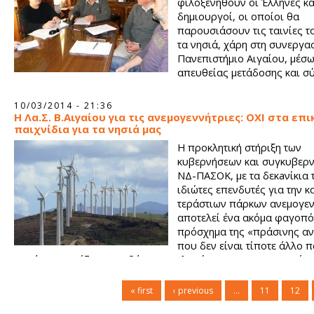
φιλοξενηθούν οι Έλληνες και
δημιουργοί, οι οποίοι θα
παρουσιάσουν τις ταινίες τ
τα νησιά, χάρη στη συνεργασ
Πανεπιστήμιο Αιγαίου, μέσ
απευθείας μετάδοσης και σ
10/03/2014 - 21:36
H Λα.Σ. Β.Αιγαίου για τις ανεμογεννήτριες: ΟΧΙ στα επ
παιχνίδια για τα νησιά μας
Η προκλητική στήριξη των
κυβερνήσεων και συγκυβερ
ΝΔ-ΠΑΣΟΚ, με τα δεκaνίκια 
ιδιώτες επενδυτές για την 
τεράστιων πάρκων ανεμογεν
αποτελεί ένα ακόμα φαγοπότ
πρόσχημα της «πράσινης αν
που δεν είναι τίποτε άλλο 
«πράσινες μπίζνες» σε βάρος του λαού και των πραγματικών
του!
« first
‹ previous
…
11
12