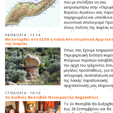
που με επιλέξατε να σας
εκπροσωπήσω στην «Περιφέ
Βορείου Αιγαίου» σας παρ
τεκμηριωμένα και υπεύθυνα
συνοπτικό Απολογισμό Πρ
στους πολίτες της Ικαρίας κ
Φούρνων - Κορσαιών που είχα την ευθύνη της λειτουργίας της
04/04/2014 - 12:14
Να ενταχθεί στο ΕΣΠΑ η Λαϊκή Αντιπειρατική Αρχιτεκ
της Ικαρίας
Όπως σας έχουμε ενημερώσε
Περιφερειακή Ενότητα Ικαρί
Φούρνων Κορσεών καταβάλ
την αρχή του τρέχοντος έτο
μεγάλες προσπάθειες, για τ
απογραφή, αναπαλαίωση κα
της λαϊκής παραδοσιακής
αρχιτεκτονικής μας κληρονο
αποτελεί διαχρονικό αίτημα του αρμόδιου υπουργείου Αιγαίο
17/03/2014 - 16:10
νησιώτικης πολίτικης και της Ικαριακής κοινωνίας.
2ο Διεθνές Φεστιβάλ Ντοκιμαντέρ AegeanDocs
Το 2ο Φεστιβάλ θα διεξαχθε
έως 28 Σεπτεμβρίου. και θα