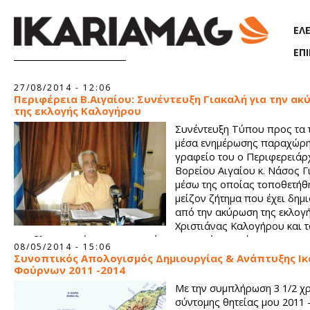
Παράκαμψη προς το κυρίως περιεχόμενο
ΕΛ
ΕΠ
Σελίδες
27/08/2014 - 12:06
Περιφέρεια Β.Αιγαίου: Συνέντευξη Γιακαλή για την α
της εκλογής Καλογήρου
Συνέντευξη Τύπου προς τα 
μέσα ενημέρωσης παραχώρη
γραφείο του ο Περιφερειάρ
Βορείου Αιγαίου κ. Νάσος Γ
μέσω της οποίας τοποθετήθη
μείζον ζήτημα που έχει δημ
από την ακύρωση της εκλογή
Χριστιάνας Καλογήρου και τ
προβληματισμό που επικρατεί για την επόμενη μέρα της περι
08/05/2014 - 15:06
αρχής.
Συνοπτικός Απολογισμός Δημιουργίας & Ανάπτυξης Ικα
Φούρνων 2011 -2014
Με την συμπλήρωση 3 1/2 χ
σύντομης θητείας μου 2011 -