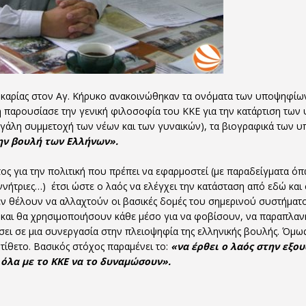
 Ικαρίας στον Αγ. Κήρυκο ανακοινώθηκαν τα ονόματα των υποψηφίων
η παρουσίασε την γενική φιλοσοφία του ΚΚΕ για την κατάρτιση των 
εγάλη συμμετοχή των νέων και των γυναικών), τα βιογραφικά των 
την βουλή των Ελλήνων».
ς για την πολιτική που πρέπει να εφαρμοστεί (με παραδείγματα όπως 
νήτριες…) έτσι ώστε ο λαός να ελέγχει την κατάσταση από εδώ και σ
εν θέλουν να αλλαχτούν οι βασικές δομές του σημερινού συστήματο
ο και θα χρησιμοποιήσουν κάθε μέσο για να φοβίσουν, να παραπλ
ι σε μια συνεργασία στην πλειοψηφία της ελληνικής βουλής. Όμως
ντίθετο. Βασικός στόχος παραμένει το:
«να έρθει ο λαός στην εξουσ
όλα με το ΚΚΕ να το δυναμώσουν».