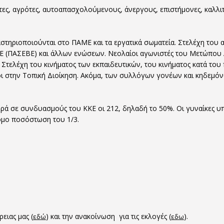
ες, αγρότες, αυτοαπασχολούμενους, άνεργους, επιστήμονες, καλλιτ
αστηριοποιούνται στο ΠΑΜΕ και τα εργατικά σωματεία. Στελέχη του 
ΕΒΕ (ΠΑΣΕΒΕ) και άλλων ενώσεων. Νεολαίοι αγωνιστές του Μετώπ
 Στελέχη του κινήματος των εκπαιδευτικών, του κινήματος κατά του
οι στην Τοπική Διοίκηση. Ακόμα, των συλλόγων γονέων και κηδεμόν
 σε συνδυασμούς του ΚΚΕ οι 212, δηλαδή το 50%. Οι γυναίκες υπ
όμο ποσόστωση του 1/3.
ειας μας (
) και την ανακοίνωση για τις εκλογές (
).
εδώ
εδω