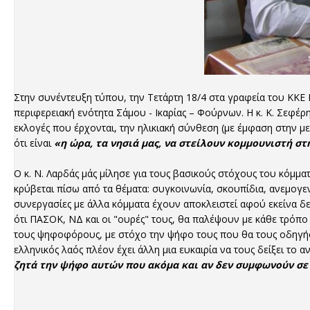
Στην συνέντευξη τύπου, την Τετάρτη 18/4 στα γραφεία του ΚΚΕ
περιφερειακή ενότητα Σάμου - Ικαρίας – Φούρνων. Η κ. Κ. Σεφέρ
εκλογές που έρχονται, την ηλικιακή σύνθεση (με έμφαση στην μ
ότι είναι
«η ώρα, τα νησιά μας, να στείλουν κομμουνιστή σ
Ο κ. Ν. Λαρδάς μάς μίλησε για τους βασικούς στόχους του κόμματο
κρύβεται πίσω από τα θέματα: συγκοινωνία, σκουπίδια, ανεμογεν
συνεργασίες με άλλα κόμματα έχουν αποκλειστεί αφού εκείνα δ
ότι ΠΑΣΟΚ, ΝΔ και οι "ουρές" τους, θα παλέψουν με κάθε τρόπ
τους ψηφοφόρους, με στόχο την ψήφο τους που θα τους οδηγήσε
ελληνικός λαός πλέον έχει άλλη μια ευκαιρία να τους δείξει το α
ζητά την ψήφο αυτών που ακόμα και αν δεν συμφωνούν σε 