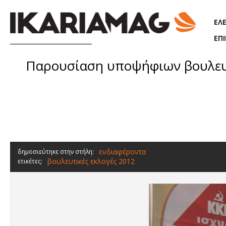
Παράκαμψη προς το κυρίως περιεχόμενο
ΕΛ
ΕΠ
Παρουσίαση υποψήφιων βουλευτ
ενδιαφέροντα
δημοσιεύτηκε στην στήλη:
βουλευτικές εκλογές 2012
ετικέτες: