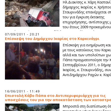
Ηλ.Διακ/σης κ. Χάρη Καστανί
δήμαρχος Ικαρίας κ. Χρήστο
Σταυρινάδης επανέρχεται στ
του για έγκριση έκτακτης
επιχορήγησης, αντίστοιχης 
του έτους 2009 προκειμένου
μπορέσει ο Δήμος να ανταπεξέλθει στις μεγάλες ανάγκες που
07/09/2011 - 20:21
προκύψει στα χωριά της περιοχής του Καρκιναγρίου και στην
Επίσκεψη του Δημάρχου Ικαρίας στο Καρκινάγρι
τους οδοποιία μετά τις καταστροφές του περασμένου Οκτωβρ
Επίσκεψη για ενημέρωση κα
με τους κατοίκους του Καρκ
αλλά και των υπολοίπων χω
Πάπα πραγματοποίησε την Κ
Σεπτεμβρίουυ 2011, ο δήμα
Ικαρίας, κ. Σταυρινάδης, συ
Αντιδημάρχου Ραχών κ. Καρί
16/06/2011 - 11:49
Επιστολή Κάβο Πάπα στο Αντιπεριφεριάρχη για τις
υποσχέσεις του για την αποκατάσταση των καταστ
Μπροστά στη διαπίστωση ότ