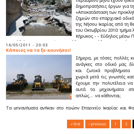
περασμένο μήνα έχουν ξεκιν
δημοπρατήσεις έργων για τ
«Αποκατάσταση των προκλη
ζημιών στο επαρχιακό οδικό
της Νήσου Ικαρίας από τη θ
του Οκτωβρίου 2010: τμήμα 
Κήρυκος - - Εύδηλος μέσω 
και Εύδηλος - Αρμενιστής, Βρακάδες - Κουνιάδοι, Μαγγανίτης
16/05/2011 - 20:03
Καρκινάγρι» και ενθυμούμενοι τις υποσχέσεις σας τον περασ
Κάποιος να τα ξε-κουνήσει!
Ιανουάριο στα γραφεία του Συλλόγου μας, σας καταθέτουμε τ
Σήμερα, με τόσες πολλές κ
ερωτήματα:
ανάγκες στο οδικό μας δί
και ζωτικά προβλήματα
χωριά μετά τις γνωστές κα
έχουμε την πολυτέλεια να
αυτά τα μηχανήματα στ
απλώς… να κάθονται;
Τα μηχανήματα ανήκαν στο πρώην Επαρχείο Ικαρίας και Φ
την εφαρμογή του Καλλικράτη ανήκουν, χωρίς προσωπ
Περιφέρεια Β. Αιγαίου η οποία φαίνεται να μην έχει ακόμ
« first
‹ previous
1
2
τρόπο να τα κινήσει!