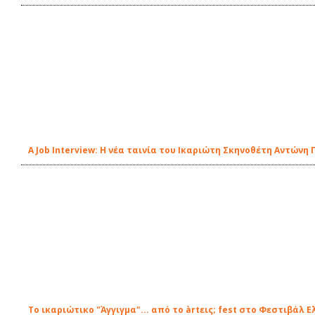
A Job Interview: Η νέα ταινία του Ικαριώτη Σκηνοθέτη Αντών
Το ικαριώτικο "Άγγιγμα"... από το àrtεις; fest στο Φεστιβάλ 