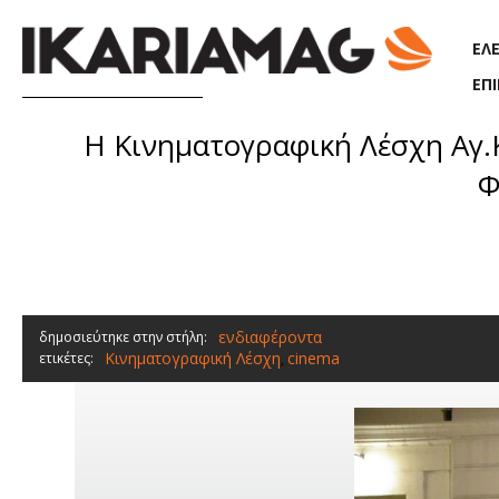
Παράκαμψη προς το κυρίως περιεχόμενο
ΕΛ
ΕΠ
Η Κινηματογραφική Λέσχη Αγ.
Φ
ενδιαφέροντα
δημοσιεύτηκε στην στήλη:
Κινηματογραφική Λέσχη
cinema
ετικέτες:
,