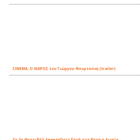
CINEMA: O ΙΚΑΡΟΣ του Γιώργου Φουρτούνη (trailer)
Το 3ο Φεστιβάλ AegeanDocs ξανά στο Βόρειο Αιγαίο