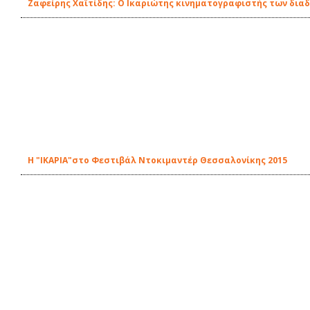
Ζαφείρης Χαϊτίδης: Ο Ικαριώτης κινηματογραφιστής των δι
Η "ΙΚΑΡΙΑ"στο Φεστιβάλ Ντοκιμαντέρ Θεσσαλονίκης 2015