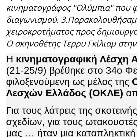
κινηματογράφος "Ολύμπια" που φι
διαγωνισμού. 3.Παρακολουθήσαμε 
χειροκροτήματος προς δημιουργο
Ο σκηνοθέτης Τερρυ Γκίλιαμ στην
Η
κινηματογραφική Λέσχη 
(21-25/9) βρέθηκε στο 34ο Φε
φιλοξενούμενη ως μέλος της
Λεσχών Ελλάδος (ΟΚΛΕ)
απ
Για τους λάτρεις της σκοτεινή
σχεδίων, για τους ωτακουστέ
μας … ήταν μια καταπληκτική 