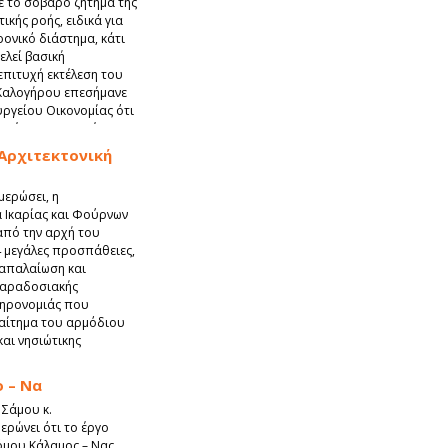
ε το σοβαρό ζήτημα της
κής ροής, ειδικά για
ονικό διάστημα, κάτι
ελεί βασική
επιτυχή εκτέλεση του
Καλογήρου επεσήμανε
ργείου Οικονομίας ότι
ιμέρους χρονικές
 Αρχιτεκτονική
μερώσει, η
 Ικαρίας και Φούρνων
από την αρχή του
4 μεγάλες προσπάθειες,
ναπαλαίωση και
 παραδοσιακής
ληρονομιάς που
 αίτημα του αρμόδιου
αι νησιώτικης
ο – Να
 Σάμου κ.
ρώνει ότι το έργο
μου Κάλαμος – Νας