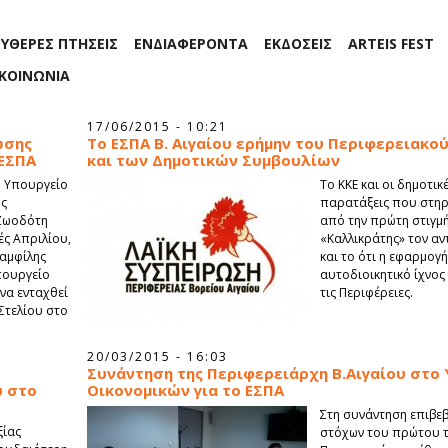
ΕΥΘΕΡΕΣ ΠΤΗΣΕΙΣ
ΕΝΔΙΑΦΕΡΟΝΤΑ
ΕΚΔΟΣΕΙΣ
ARTEIS FEST
ΙΚΟΙΝΩΝΙΑ
17/06/2015 - 10:21
ωσης
Το ΕΣΠΑ Β. Αιγαίου ερήμην του Περιφερειακο
 ΕΣΠΑ
και των Δημοτικών Συμβουλίων
ο Υπουργείο
Το ΚΚΕ και οι δημοτικ
ης
παρατάξεις που στηρί
 Ζωοδότη
από την πρώτη στιγμ
ές Απριλίου,
«Καλλικράτης» τον αν
Παμφίλης
και το ότι η εφαρμογ
Υπουργείο
αυτοδιοικητικό ίχνος
να ενταχθεί
τις Περιφέρειες.
Στελίου στο
20/03/2015 - 16:03
Συνάντηση της Περιφερειάρχη Β.Αιγαίου στο
υ στο
Οικονομικών για το ΕΣΠΑ
Στη συνάντηση επιβεβ
ξίας
στόχων του πρώτου τ