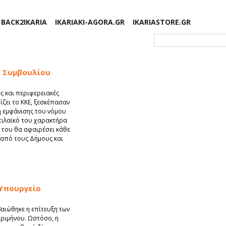
BACK2IKARIA
IKARIAKI-AGORA.GR
IKARIASTORE.GR
Φόρμα αναζήτησης
ύ Συμβουλίου
ές και περιφερειακές
ζει το ΚΚΕ, ξεσκέπασαν
ή εμφάνισης του νόμου
τιλαϊκό του χαρακτήρα
ή του θα αφαιρέσει κάθε
 από τους Δήμους και
 Υπουργείο
αιώθηκε η επίτευξη των
ριμήνου. Ωστόσο, η