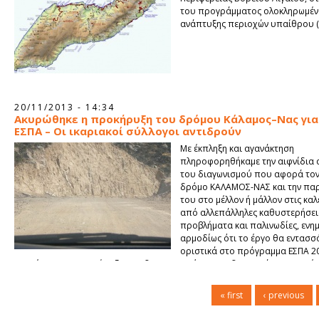
του προγράμματος ολοκληρωμέν
ανάπτυξης περιοχών υπαίθρου (
20/11/2013 - 14:34
Ακυρώθηκε η προκήρυξη του δρόμου Κάλαμος–Νας για
ΕΣΠΑ – Οι ικαριακοί σύλλογοι αντιδρούν
Με έκπληξη και αγανάκτηση
πληροφορηθήκαμε την αιφνίδια
του διαγωνισμού που αφορά το
δρόμο ΚΑΛΑΜΟΣ-ΝΑΣ και την π
του στο μέλλον ή μάλλον στις καλ
από αλλεπάλληλες καθυστερήσει
προβλήματα και παλινωδίες, εν
αρμοδίως ότι το έργο θα εντασσ
οριστικά στο πρόγραμμα ΕΣΠΑ 20
αναμέναμε την προκήρυξη του διαγωνισμού και την δημοπράτηση του έρ
του 2013.
« first
‹ previous