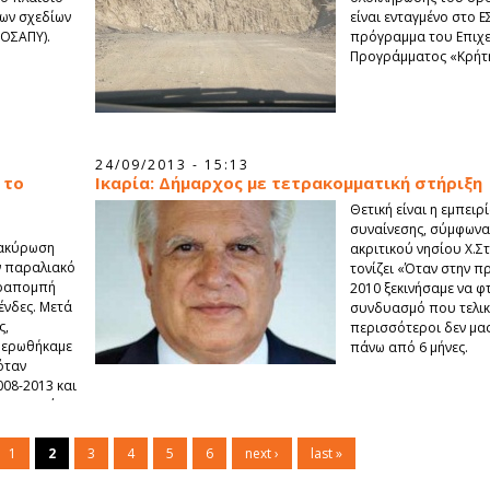
ων σχεδίων
είναι ενταγμένο στο 
ΟΣΑΠΥ).
πρόγραμμα του Επιχ
Προγράμματος «Κρήτη
24/09/2013 - 15:13
 το
Ικαρία: Δήμαρχος με τετρακομματική στήριξη
Θετική είναι η εμπειρ
συναίνεσης, σύμφωνα
 ακύρωση
ακριτικού νησίου X.Σ
ν παραλιακό
τονίζει «Όταν στην π
αραπομπή
2010 ξεκινήσαμε να φ
ένδες. Μετά
συνδυασμό που τελικά
ς,
περισσότεροι δεν μας
ημερωθήκαμε
πάνω από 6 μήνες.
όταν
08-2013 και
γου εντός
1
2
3
4
5
6
next ›
last »