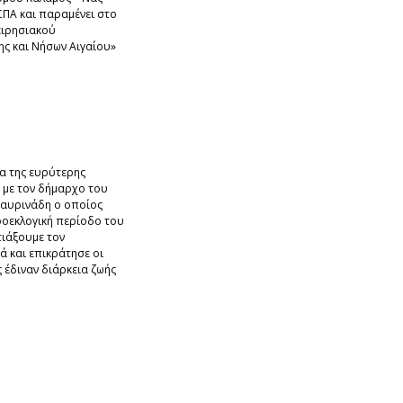
ΕΣΠΑ και παραμένει στο
ειρησιακού
ς και Νήσων Αιγαίου»
ία της ευρύτερης
 με τον δήμαρχο του
ταυρινάδη ο οποίος
ροεκλογική περίοδο του
τιάξουμε τον
 και επικράτησε οι
 έδιναν διάρκεια ζωής