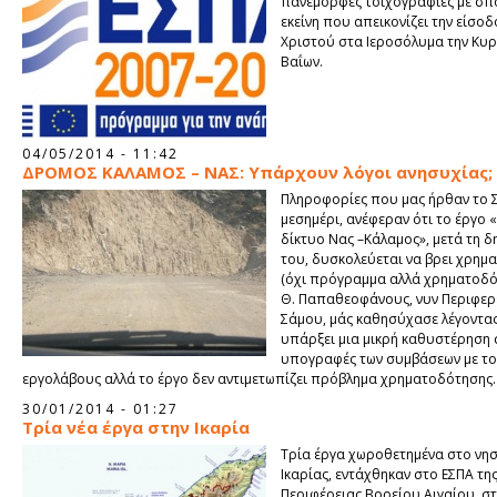
πανέμορφες τοιχογραφίες με σ
εκείνη που απεικονίζει την είσοδ
Χριστού στα Ιεροσόλυμα την Κυρ
Βαΐων.
04/05/2014 - 11:42
ΔΡΟΜΟΣ ΚΑΛΑΜΟΣ – ΝΑΣ: Υπάρχουν λόγοι ανησυχίας;
Πληροφορίες που μας ήρθαν το 
μεσημέρι, ανέφεραν ότι το έργο 
δίκτυο Νας –Κάλαμος», μετά τη 
του, δυσκολεύεται να βρει χρημ
(όχι πρόγραμμα αλλά χρηματοδότ
Θ. Παπαθεοφάνους, νυν Περιφερε
Σάμου, μάς καθησύχασε λέγοντας
υπάρξει μια μικρή καθυστέρηση 
υπογραφές των συμβάσεων με τ
εργολάβους αλλά το έργο δεν αντιμετωπίζει πρόβλημα χρηματοδότησης.
30/01/2014 - 01:27
Τρία νέα έργα στην Ικαρία
Τρία έργα χωροθετημένα στο νησ
Ικαρίας, εντάχθηκαν στο ΕΣΠΑ τη
Περιφέρειας Βορείου Αιγαίου, σ