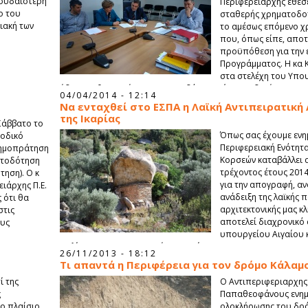
πουδαιότερη
Περιφερειάρχης έθεσ
ο του
σταθερής χρηματοδοτι
ιακή των
το αμέσως επόμενο χρ
που, όπως είπε, αποτ
προϋπόθεση για την 
Προγράμματος. Η κα 
στα στελέχη του Υπου
ήδη οι καθυστερήσεις χρηματοδότησης έχουν οδηγήσει σε επ
04/04/2014 - 12:14
υστερήσεις στην πορεία υλοποίησης ορισμένων έργων.
Να ενταχθεί στο ΕΣΠΑ η Λαϊκή Αντιπειρατική
της Ικαρίας
Σάββατο το
Όπως σας έχουμε ενη
«οδικό
Περιφερειακή Ενότητα
δημοπράτηση
Κορσεών καταβάλλει 
ατοδότηση
τρέχοντος έτους 201
ηση). Ο κ
για την απογραφή, α
ιάρχης Π.Ε.
ανάδειξη της λαϊκής
 ότι θα
αρχιτεκτονικής μας κ
στις
αποτελεί διαχρονικό
ους
υπουργείου Αιγαίου κ
πολίτικης και της Ικαριακής κοινωνίας.
26/11/2013 - 18:12
Τι απαντά η Περιφέρεια για τον δρόμο Κάλαμ
ί της
Ο Αντιπεριφεριαρχης
ς
Παπαθεοφάνους ενημε
το πλαίσιο
ολοκλήρωσης του δρό