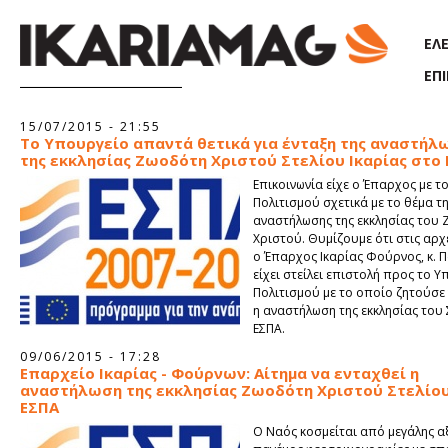
Παράκαμψη προς το κυρίως περιεχόμενο
ΕΛ
ΕΠ
Σελίδες
15/07/2015 - 21:55
To Υπουργείο απαντά θετικά για ένταξη της αναστήλ
της εκκλησίας Ζωοδότη Χριστού Στελίου Ικαρίας στο
Επικοινωνία είχε ο Έπαρχος με τ
Πολιτισμού σχετικά με το θέμα τ
αναστήλωσης της εκκλησίας του
Χριστού. Θυμίζουμε ότι στις αρχ
ο Έπαρχος Ικαρίας Φούρνος, κ. 
είχει στείλει επιστολή προς το 
Πολιτισμού με το οποίο ζητούσε 
η αναστήλωση της εκκλησίας του 
ΕΣΠΑ.
09/06/2015 - 17:28
Επαρχείο Ικαρίας - Φούρνων: Αίτημα να ενταχθεί η
αναστήλωση της εκκλησίας Ζωοδότη Χριστού Στελίο
ΕΣΠΑ
Ο Ναός κοσμείται από μεγάλης α