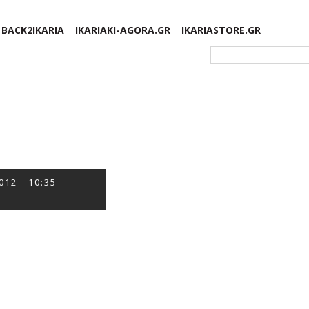
BACK2IKARIA
IKARIAKI-AGORA.GR
IKARIASTORE.GR
Φόρμα αναζήτησης
012 - 10:35