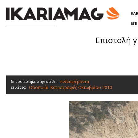
Παράκαμψη προς το κυρίως περιεχόμενο
ΕΛ
ΕΠ
Επιστολή γι
ενδιαφέροντα
δημοσιεύτηκε στην στήλη:
Οδοποιία
Καταστροφές Οκτωβρίου 2010
ετικέτες:
,