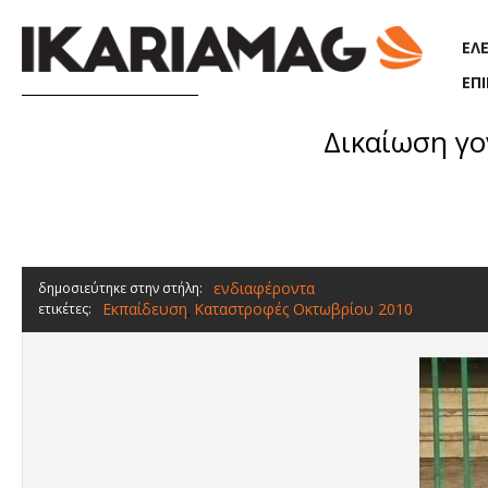
Παράκαμψη προς το κυρίως περιεχόμενο
ΕΛ
ΕΠ
Δικαίωση γο
ενδιαφέροντα
δημοσιεύτηκε στην στήλη:
Εκπαίδευση
Καταστροφές Οκτωβρίου 2010
ετικέτες:
,