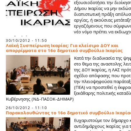
εξουσιοδοτήσει την διοίκησ
Δήμου Ικαρίας να μην εκδώσ
διαπιστωτική πράξη απόλυσ
αργίας, ή ακούσιας μετάταξη
εργαζόμενους που σύμφωνα
νέο νόμο πρέπει να εκδιωχ
την δουλεία τους.
30/10/2012 - 11:50
Λαϊκή Συσπείρωση Ικαρίας: Για κλείσιμο ΔΟΥ και
απορρίμματα στο 16ο δημοτικό συμβούλιο Ικαρίας
Κατά την διαδικασία της ψ
στο θεμα της αναστολης λει
της ΔΟΥ Ικαρίας, η ΛΑΣ πρότ
σχέδιο απόφασης που προτ
την πλειοψηφούσα παράταξη
(ΠΕΑ) να προστεθεί η έκφρα
ξεκάθαρης πολιτικής καταδί
Κυβέρνησης (ΝΔ-ΠΑΣΟΚ-ΔΗΜΑΡ)
26/10/2012 - 11:10
Παρακολουθώντας το 16ο δημοτικό συμβούλιο Ικαρία
Ευχαριστούμε τον δήμαρχο 
αντιδημάρχους Ικαρίας για 