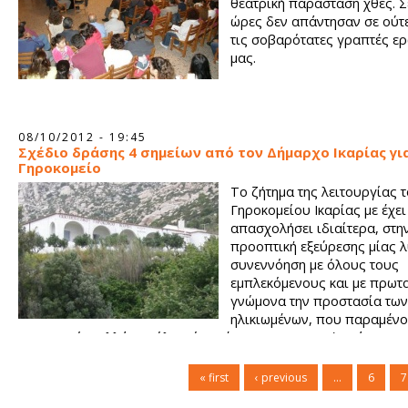
θεατρική παράσταση χθες. Σ
ώρες δεν απάντησαν σε ούτ
τις σοβαρότατες γραπτές ε
μας.
08/10/2012 - 19:45
Σχέδιο δράσης 4 σημείων από τον Δήμαρχο Ικαρίας γι
Γηροκομείο
Το ζήτημα της λειτουργίας 
Γηροκομείου Ικαρίας με έχει
απασχολήσει ιδιαίτερα, στη
προοπτική εξεύρεσης μίας λ
συνεννόηση με όλους τους
εμπλεκόμενους και με πρωτ
γνώμονα την προστασία των
ηλικιωμένων, που παραμένο
γηροκομείο, αλλά και όλων όσοι έχουν πραγματική ανάγκη τω
υπηρεσιών που αυτό παρέχει.
« first
‹ previous
…
6
7