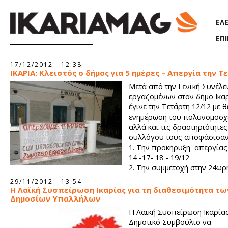
Παράκαμψη προς το κυρίως περιεχόμενο
ΕΛ
ΕΠ
Σελίδες
17/12/2012 - 12:38
ΙΚΑΡΙΑ: Κλειστός ο δήμος για 5 ημέρες – Απεργία την Τ
Μετά από την Γενική Συνέλε
εργαζομένων στον δήμο Ικα
έγινε την Τετάρτη 12/12 με θ
ενημέρωση του πολυνομοσχ
αλλά και τις δραστηριότητες
συλλόγου τους αποφάσισαν
1. Την προκήρυξη απεργίας
14 -17- 18 - 19/12
2. Την συμμετοχή στην 24ωρ
πανελλαδική απεργία που έχει προκηρύξει την Τετάρτη 19 Δε
29/11/2012 - 13:54
ΑΔΕΔΥ.
Η Λαϊκή Συσπείρωση Ικαρίας για τη διαθεσιμότητα τω
Δημοσίων Υπαλλήλων
Η Λαϊκή Συσπείρωση Ικαρίας
Δημοτικό Συμβούλιο να